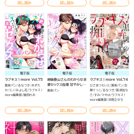
試し読み
試し読み
試し読み
電子版
電子版
電子版
ラブキス！more Vol.75
絶倫春山さんのわからせ求
ラブキス！more Vol.74
愛セックス指導 甘やかし上
黒柴パン
るなつき
あずた
ひさまつえいと
黒柴パン
古
手な部長にナカまでたっぷ
か
ミノ
みよし花
ラブキス！
賀てっこ
るなつき
高須加ち
黒柴パン
りイかされて（分冊版）
more編集部
猫田れお
さ
すみ
マオst
ラブキス！
more編集部
井野之せち
試し読み
試し読み
試し読み