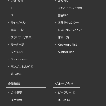
少女・女性
お知らせ
TL
フェア・イベント情報
BL
書店様へ
ライトノベル
海外ライセンシー
青年・一般
公式SNSアカウント
グラビア・写真集
作家一覧
モーター誌
Keyword list
SPECIAL
Author list
Sublicense
マンガよもんが
試し読み
企業情報
グループ会社
会社概要
ビーグリー
採用情報
海王社