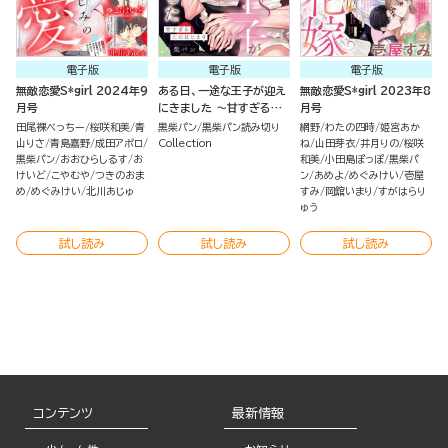
電子版
電子版
電子版
無敵恋愛S*girl 2024年9
ある日、一途な王子が迎え
無敵恋愛S*girl 2023年8
月号
にきました ～甘すぎる恋
月号
のはじまり～（単話版）
田尾裸べっちー
桜咲和美
青
黒柴パン
黒柴パン読み切り
網野
わたの四時
姫宮あか
山りさ
青島嘉野
成田アポロ
Collection
ね
山田芽衣
井月りの
桜咲
黒柴パン
おおひらしるす
お
和美
小田島ぽっぽ
黒柴パ
けいど
こやむや
つきのおま
ン
あめよ
めぐみけい
壱屋
め
めぐみけい
北川あじゅ
すみ
岡舘いまり
すがはらり
ゅう
試し読み
試し読み
試し読み
コンテンツ
最新情報