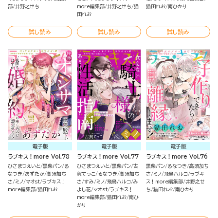
部
井野之せち
more編集部
井野之せち
猫
猫田れお
南ひかり
田れお
試し読み
試し読み
試し読み
電子版
電子版
電子版
ラブキス！more Vol.78
ラブキス！more Vol.77
ラブキス！more Vol.76
ひさまつえいと
黒柴パン
る
ひさまつえいと
黒柴パン
古
黒柴パン
るなつき
高須加ち
なつき
あずたか
高須加ち
賀てっこ
るなつき
高須加ち
さ
ミノ
飛鳥ハルコ
ラブキ
さ
ミノ
マオst
ラブキス！
さ
すみ
ミノ
飛鳥ハルコ
み
ス！more編集部
井野之せ
more編集部
猫田れお
よし花
マオst
ラブキス！
ち
猫田れお
南ひかり
more編集部
猫田れお
南ひ
かり