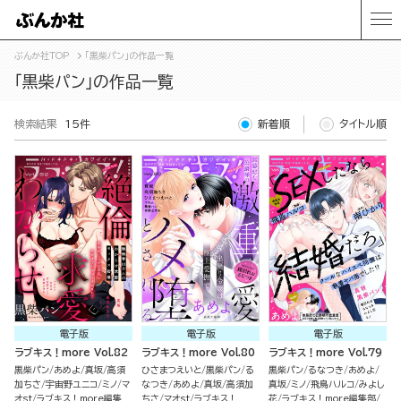
ぶんか社TOP
「黒柴パン」の作品一覧
「黒柴パン」の作品一覧
検索結果
15件
新着順
タイトル順
電子版
電子版
電子版
ラブキス！more Vol.82
ラブキス！more Vol.80
ラブキス！more Vol.79
黒柴パン
あめよ
真坂
高須
ひさまつえいと
黒柴パン
る
黒柴パン
るなつき
あめよ
加ちさ
宇宙野ユニコ
ミノ
マ
なつき
あめよ
真坂
高須加
真坂
ミノ
飛鳥ハルコ
みよし
オst
ラブキス！more編集
ちさ
マオst
ラブキス！
花
ラブキス！more編集部