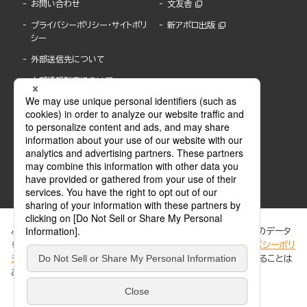
お問い合わせ
文友舎
プライバシーポリシー・サイトポリ
新アポロ出版
シー
外部送信先について
内部通報制度について
ぶんか社が運営するサイトでは、利便性向上のためにCookie等のデータ
を使用しています。 当社のCookieについての詳細は、「
プライバシーポリ
シー
」をご覧ください。当サイトでは、訪問者の個人情報を追跡することは
ABJマークは、この電子書店・電子書籍配信サービスが、著作権者からコンテンツ使用許諾を
ありません。
得た正規版配信サービスであることを示す登録商標(登録番号 第6091713号)です。
ABJマークの詳細、ABJマークを掲示しているサービスの一覧はこちら。
https://aebs.or.jp/