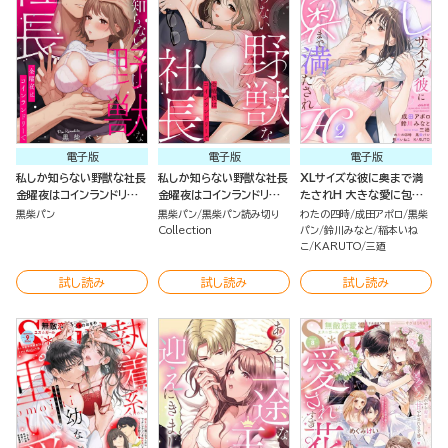
電子版
電子版
電子版
私しか知らない野獣な社長
私しか知らない野獣な社長
XLサイズな彼に奥まで満
金曜夜はコインランドリー
金曜夜はコインランドリー
たされH 大きな愛に包み
で
で（単話版）
込まれる蜜夜 （2）
黒柴パン
黒柴パン
黒柴パン読み切り
わたの四時
成田アポロ
黒柴
Collection
パン
鈴川みなと
稲本いね
こ
KARUTO
三廼
試し読み
試し読み
試し読み