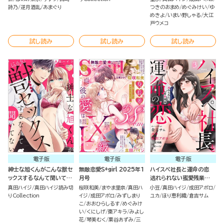
詩乃
逆月酒乱
あまぐり
つきのおまめ
めぐみけい
ゆ
めきよ
いまい野しゃる
大江
戸ウメコ
試し読み
試し読み
試し読み
電子版
電子版
電子版
紳士な旭くんがこんな獣セ
無敵恋愛S*girl 2025年1
ハイスペ社長と運命の恋
ックスするなんて聞いてな
月号
逃れられない蜜愛残業
い（単話版）
（3）
真田ハイジ
真田ハイジ読み切
桜咲和美
まやま里奈
真田ハ
小豆
真田ハイジ
成田アポロ
りCollection
イジ
成田アポロ
みずしまり
ユカ
ほり恵利織
倉吉サム
こ
おおひらしるす
めぐみけ
い
くにしげ
棗アキラ
みよし
花
琴美むく
栗谷あずみ
三