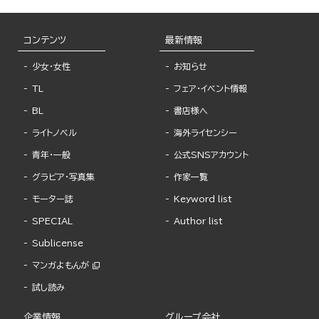
コンテンツ
最新情報
少女・女性
お知らせ
TL
フェア・イベント情報
BL
書店様へ
ライトノベル
海外ライセンシー
青年・一般
公式SNSアカウント
グラビア・写真集
作家一覧
モーター誌
Keyword list
SPECIAL
Author list
Sublicense
マンガよもんが
試し読み
企業情報
グループ会社