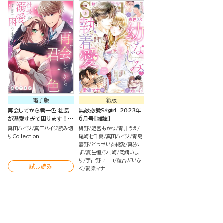
電子版
紙版
再会してから君一色 社長
無敵恋愛S*girl 2023年
が溺愛すぎて困ります！
6月号[雑誌]
（単話版）
真田ハイジ
真田ハイジ読み切
網野
姫宮あかね
青井うえ
りCollection
尾崎七千夏
真田ハイジ
青島
嘉野
どっせい☆純愛
真汐こ
ず
夏生恒
シリ崎
岡舘いま
り
宇宙野ユニコ
粒杏だいふ
試し読み
く
愛染マナ