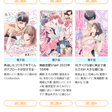
試し読み
試し読み
試し読み
電子版
電子版
電子版
再会したコワモテ年下くん
無敵恋愛S*girl 2023年
XLサイズな彼に奥まで満
のアプローチが甘すぎます
10月号
たされH 大きな愛に包み
（単話版）
込まれる蜜夜
真田ハイジ
真田ハイジ読み切
網野
わたの四時
姫宮あか
美波はるこ
花峰ふゆ
麦野ス
りCollection
ね
井月りの
小田島ぽっぽ
ミレ
真田ハイジ
青島嘉野
宮
尾崎七千夏
真田ハイジ
スズ
嶋えな
三廼
メ柴
諏狩堂牙
めぐみけい
岡舘いまり
一味ゆづる
愛染
マナ
栗谷あずみ
三浦ひらく
試し読み
試し読み
試し読み