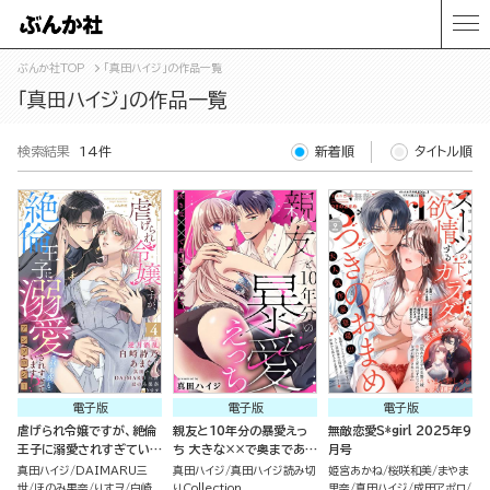
ぶんか社TOP
「真田ハイジ」の作品一覧
「真田ハイジ」の作品一覧
検索結果
14件
新着順
タイトル順
電子版
電子版
電子版
虐げられ令嬢ですが、絶倫
親友と10年分の暴愛えっ
無敵恋愛S*girl 2025年9
王子に溺愛されすぎていま
ち 大きな××で奥まであふ
月号
す!?（※昼も夜も）アンソ
れて（単話版）
真田ハイジ
DAIMARU三
真田ハイジ
真田ハイジ読み切
姫宮あかね
桜咲和美
まやま
ロジー （4）
世
ほのみ果奈
りすヲ
白崎
りCollection
里奈
真田ハイジ
成田アポロ