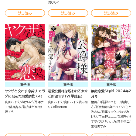
浦ひらく
試し読み
試し読み
試し読み
電子版
電子版
電子版
ヤクザと交わす恋契り カラ
溺愛公爵様は呪われ乙女を
無敵恋愛S*girl 2024年2
ダに刻んだ溺愛調教 （4）
ご所望です!?（単話版）
月号
真田ハイジ
おけいど
芹澤ナ
真田ハイジ
真田ハイジ読み切
網野
田尾裸べっちー
青山り
エ
望月杏衣
結衣まどか
照
りCollection
さ
将貴和寿
真田ハイジ
さと
坂てら
みふゆ
相葉キョウコ
めぐみ
けい
宇宙野ユニコ
武桐千
り
すヲ
フジキハルカ
粕谷まこ
栗谷あずみ