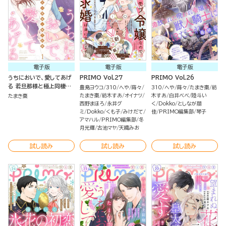
電子版
電子版
電子版
うちにおいで、愛してあげ
PRIMO Vol.27
PRIMO Vol.26
る 若旦那様と極上同棲
豊島ヨウコ
310
へや
蒔々
310
へや
蒔々
たまき棗
紡
（1）
たまき棗
紡木すあ
オイナツ
木すあ
白井べべ
陸斗い
たまき棗
西野まほろ
永井グ
く
Dokko
としなが朋
ミ
Dokko
くも子
みけだて
佳
PRIMO編集部
琴子
アマハル
PRIMO編集部
冬
月光輝
古池マヤ
天織みお
試し読み
試し読み
試し読み