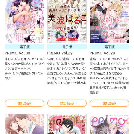
電子版
電子版
電子版
PRIMO Vol.30
PRIMO Vol.29
PRIMO Vol.28
朱野りりん
七月タミカ
310
朱野りりん
豊島ヨウコ
七月
豊島ヨウコ
310
蒔々
たまき
蒔々
たまき棗
紡木すあ
オイ
タミカ
310
蒔々
たまき棗
棗
紡木すあ
オイナツ
白井べ
ナツ
白井べべ
くも
紡木すあ
オイナツ
陸斗いく
べ
西野まほろ
文月マロ
永井
子
PRIMO編集部
クレイン
西野まほろ
Dokko
美波はる
グミ
石蕗こはな
潤宮る
琴子
こ
はるこ
くも子
PRIMO編
か
Dokko
美波はるこ
はる
集部
クレイン
琴子
天織みお
こ
くも子
PRIMO編集部
踊
る毒林檎
琴子
古池マヤ
天
織みお
試し読み
試し読み
試し読み