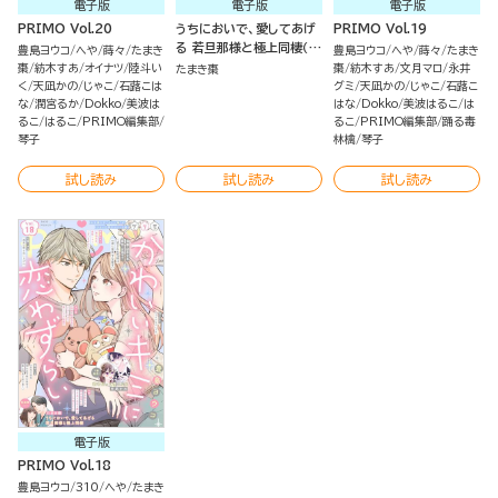
電子版
電子版
電子版
PRIMO Vol.20
うちにおいで、愛してあげ
PRIMO Vol.19
る 若旦那様と極上同棲（分
豊島ヨウコ
へや
蒔々
たまき
豊島ヨウコ
へや
蒔々
たまき
冊版）
棗
紡木すあ
オイナツ
陸斗い
棗
紡木すあ
文月マロ
永井
たまき棗
く
天凪かの
じゃこ
石蕗こは
グミ
天凪かの
じゃこ
石蕗こ
な
潤宮るか
Dokko
美波は
はな
Dokko
美波はるこ
は
るこ
はるこ
PRIMO編集部
るこ
PRIMO編集部
踊る毒
琴子
林檎
琴子
試し読み
試し読み
試し読み
電子版
PRIMO Vol.18
豊島ヨウコ
310
へや
たまき