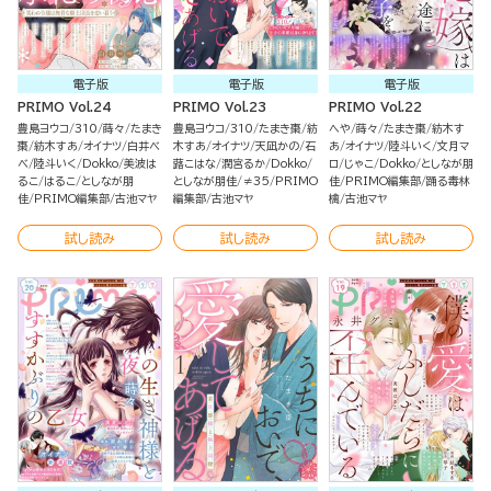
電子版
電子版
電子版
PRIMO Vol.24
PRIMO Vol.23
PRIMO Vol.22
豊島ヨウコ
310
蒔々
たまき
豊島ヨウコ
310
たまき棗
紡
へや
蒔々
たまき棗
紡木す
棗
紡木すあ
オイナツ
白井べ
木すあ
オイナツ
天凪かの
石
あ
オイナツ
陸斗いく
文月マ
べ
陸斗いく
Dokko
美波は
蕗こはな
潤宮るか
Dokko
ロ
じゃこ
Dokko
としなが朋
るこ
はるこ
としなが朋
としなが朋佳
≠35
PRIMO
佳
PRIMO編集部
踊る毒林
佳
PRIMO編集部
古池マヤ
編集部
古池マヤ
檎
古池マヤ
試し読み
試し読み
試し読み