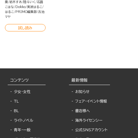
棗
紡木すあ
陸斗いく
石蕗
こはな
Dokko
美波はるこ
はるこ
PRIMO編集部
古池
マヤ
試し読み
コンテンツ
最新情報
少女・女性
お知らせ
TL
フェア・イベント情報
BL
書店様へ
ライトノベル
海外ライセンシー
青年・一般
公式SNSアカウント