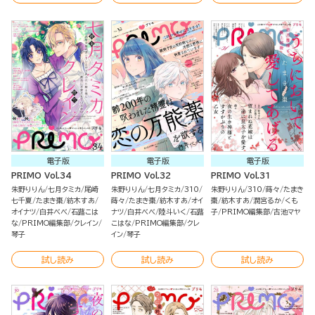
電子版
電子版
電子版
PRIMO Vol.34
PRIMO Vol.32
PRIMO Vol.31
朱野りりん
七月タミカ
尾崎
朱野りりん
七月タミカ
310
朱野りりん
310
蒔々
たまき
七千夏
たまき棗
紡木すあ
蒔々
たまき棗
紡木すあ
オイ
棗
紡木すあ
潤宮るか
くも
オイナツ
白井べべ
石蕗こは
ナツ
白井べべ
陸斗いく
石蕗
子
PRIMO編集部
古池マヤ
な
PRIMO編集部
クレイン
こはな
PRIMO編集部
クレ
琴子
イン
琴子
試し読み
試し読み
試し読み