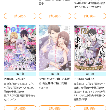
べ
4U
PRIMO編集部
柚子
亜季
れもん
クレイン
古池マヤ
試し読み
試し読み
試し読み
電子版
電子版
電子版
PRIMO Vol.37
うちにおいで、愛してあげ
PRIMO Vol.35
る 若旦那様と極上同棲
吉良悠
七月タミカ
310
へ
吉良悠
310
蒔々
者鐘シイ
（2）
や
蒔々
者鐘シイ
あましま
あましま
尾崎七千夏
たまき
たまき棗
尾崎七千夏
たまき
棗
紡木すあ
オイナツ
4U
陸
棗
PRIMO編集部
柚子れも
斗いく
バニラ梨央
PRIMO
ん
クレイン
編集部
琴子
試し読み
試し読み
試し読み