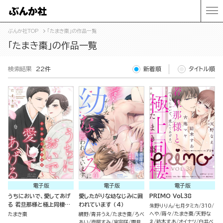
ぶんか社TOP
「たまき棗」の作品一覧
「たまき棗」の作品一覧
検索結果
22件
新着順
タイトル順
電子版
電子版
電子版
うちにおいで、愛してあげ
愛したがりな幼なじみに囲
PRIMO Vol.38
る 若旦那様と極上同棲
われています （4）
朱野りりん
七月タミカ
310
（3）
へや
蒔々
たまき棗
天野な
たまき棗
網野
青井うえ
たまき棗
ろべ
え
紡木すあ
オイナツ
白井べ
あい
壱屋すみ
宮宗咲
園見