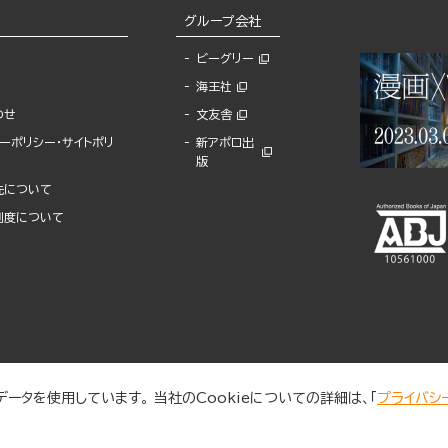
グループ会社
ビーグリー
海王社
わせ
文友舎
ーポリシー・サイトポリ
新アポロ出
版
先について
制度について
ータを使用しています。 当社のCookieについての詳細は、「
プライバシ
© 2025 BUNKASHA