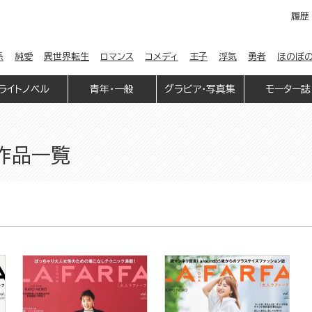
履歴
係
純愛
異世界転生
ロマンス
コメディ
王子
浮気
勇者
ほのぼ
ライトノベル
青年・一般
グラビア・写真集
モーター誌
の作品一覧