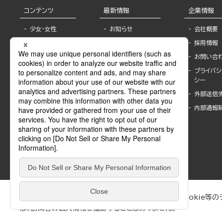
コンテンツ
最新情報
企業情報
少女・女性
お知らせ
会社概要
TL
フェア・イベント情
採用情報
報
BL
お問い合
書店様へ
ライトノベル
プライバシ
海外ライセンシー
シー
青年・一般
公式SNSアカウ
外部送信
グラビア・写真
ント
集
内部通報
作家一覧
モーター誌
Keyword list
SPECIAL
Author list
Sublicense
マンガよもん
が
試し読み
ぶんか社が運営するサイトでは、利便性向上のためにCookie等のデ
は、訪問者の個人情報を追跡することはありません。