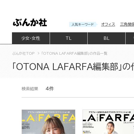
オフィス
三角関
人気キーワード
少女・女性
TL
BL
ぶんか社TOP
「OTONA LAFARFA編集部」の作品一覧
「OTONA LAFARFA編集部」
4件
検索結果