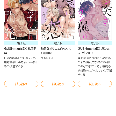
電子版
電子版
電子版
GUSHmaniaEX 乳首開
地雷なオマエと恋なんて
GUSHmaniaEX ガン突
発
（分冊版）
き・ガン掘り
しののめのよこ
山本ティナ
久留米くる
縁々
たまきつむぐ
しののめ
尾野凛
御山めちる
nu
都み
のよこ
野萩あき
めがね
野
めこ
久留米くる
田のんだ
酢田せろり
藤河る
り
都みめこ
木丈ですく
久留
米くる
試し読み
試し読み
試し読み