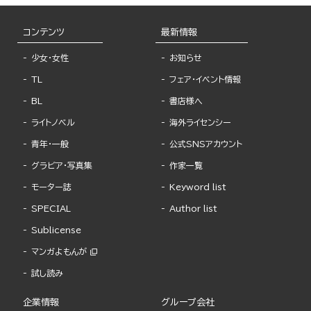
コンテンツ
最新情報
少女・女性
お知らせ
TL
フェア・イベント情報
BL
書店様へ
ライトノベル
海外ライセンシー
青年・一般
公式SNSアカウント
グラビア・写真集
作家一覧
モーター誌
Keyword list
SPECIAL
Author list
Sublicense
マンガよもんが
試し読み
企業情報
グループ会社