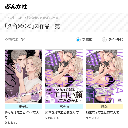
ぶんか社TOP
「久留米くる」の作品一覧
「久留米くる」の作品一覧
検索結果
9件
新着順
タイトル順
電子版
電子版
紙版
酔ったオマエと×××なん
地雷なオマエと恋なんて
地雷なオマエと恋なんて
て
久留米くる
久留米くる
久留米くる