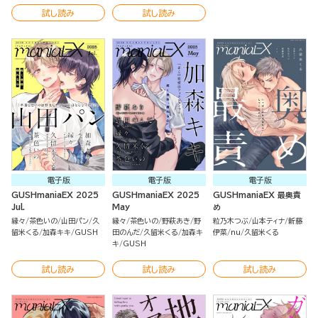
試し読み
試し読み
電子版
電子版
電子版
GUSHmaniaEX 2025
GUSHmaniaEX 2025
GUSHmaniaEX 最奥責
Jul.
May
め
縁々
茶色いの
山田パン
久
縁々
茶色いの
野萩あき
野
粒乃木つぶ
山本ティナ
新藤
留米くる
加森キキ
GUSH
田のんだ
久留米くる
加森キ
伊菜
nu
久留米くる
キ
GUSH
試し読み
試し読み
試し読み