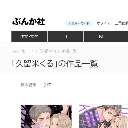
オフィス
三角関
人気キーワード
少女・女性
TL
BL
ぶんか社TOP
「久留米くる」の作品一覧
「久留米くる」の作品一覧
9件
検索結果