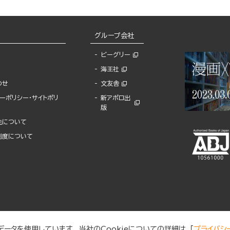
グループ会社
ビーグリー
海王社
わせ
文友舎
ーポリシー・サイトポリ
新アポロ出
版
先について
制度について
ータを使用しています。 当社のCookieについての詳細は、「
プライバシ