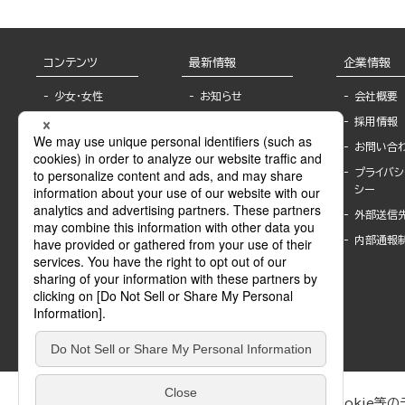
コンテンツ
最新情報
企業情報
少女・女性
お知らせ
会社概要
TL
フェア・イベント情
採用情報
報
BL
お問い合
書店様へ
ライトノベル
プライバシ
海外ライセンシー
シー
青年・一般
公式SNSアカウ
外部送信
グラビア・写真
ント
集
内部通報
作家一覧
モーター誌
Keyword list
SPECIAL
Author list
Sublicense
マンガよもん
が
試し読み
ぶんか社が運営するサイトでは、利便性向上のためにCookie等のデ