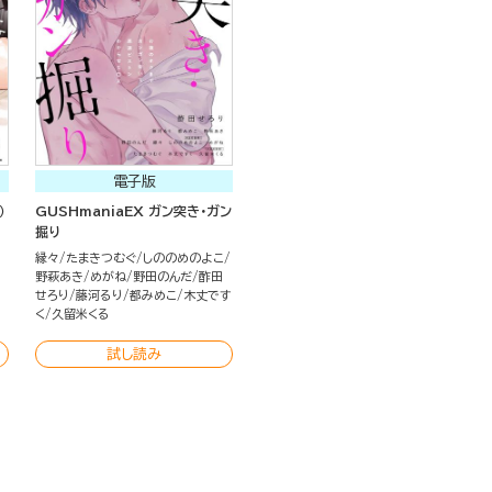
電子版
）
GUSHmaniaEX ガン突き・ガン
掘り
縁々
たまきつむぐ
しののめのよこ
野萩あき
めがね
野田のんだ
酢田
せろり
藤河るり
都みめこ
木丈です
く
久留米くる
試し読み