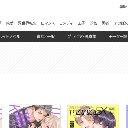
履歴
係
純愛
異世界転生
ロマンス
コメディ
王子
浮気
勇者
ほのぼ
ライトノベル
青年・一般
グラビア・写真集
モーター誌