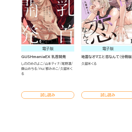
電子版
電子版
GUSHmaniaEX 乳首開発
地雷なオマエと恋なんて（分冊版
しののめのよこ
山本ティナ
尾野凛
久留米くる
御山めちる
nu
都みめこ
久留米く
る
試し読み
試し読み