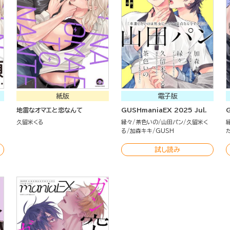
紙版
電子版
地雷なオマエと恋なんて
GUSHmaniaEX 2025 Jul.
久留米くる
縁々
茶色いの
山田パン
久留米く
る
加森キキ
GUSH
試し読み