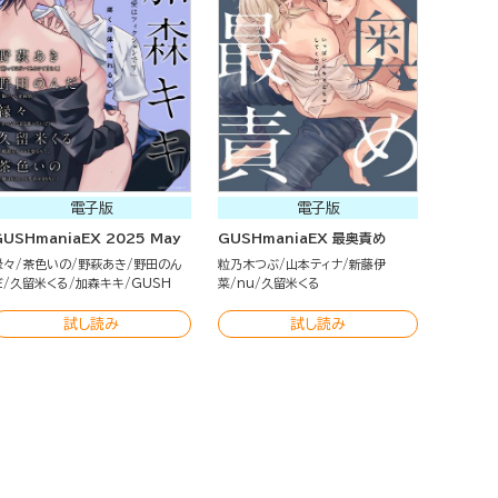
電子版
電子版
GUSHmaniaEX 2025 May
GUSHmaniaEX 最奥責め
縁々
茶色いの
野萩あき
野田のん
粒乃木つぶ
山本ティナ
新藤伊
だ
久留米くる
加森キキ
GUSH
菜
nu
久留米くる
試し読み
試し読み