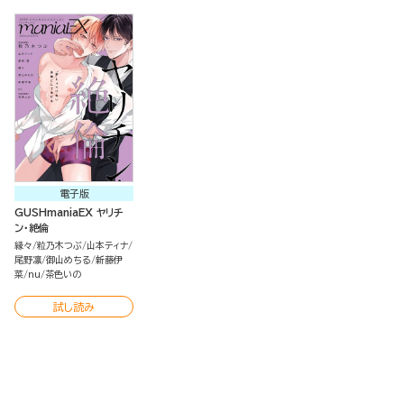
電子版
GUSHmaniaEX ヤリチ
ン・絶倫
縁々
粒乃木つぶ
山本ティナ
尾野凛
御山めちる
新藤伊
菜
nu
茶色いの
試し読み