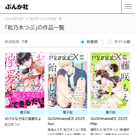
ぶんか社TOP
「粒乃木つぶ」の作品一覧
「粒乃木つぶ」の作品一覧
検索結果
7件
新着順
タイトル順
電子版
電子版
電子版
おバカな子ほど溺愛せよ
GUSHmaniaEX 2025
GUSHmaniaEX 2025
Apr.
Mar.
粒乃木つぶ
鳥海よう子
粒乃木つぶ
茶色
藤咲もえ
粒乃木つぶ
新藤伊
いの
内藤さふぁり
飴屋じゃ
菜
きなこ
加森キキ
GUSH