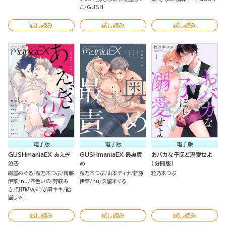
こ
GUSH
試し読み
試し読み
試し読み
電子版
電子版
電子版
GUSHmaniaEX あえぎ
GUSHmaniaEX 最奥責
おバカな子ほど溺愛せよ
泣き
め
（分冊版）
綴屋めぐる
粒乃木つぶ
新藤
粒乃木つぶ
山本ティナ
新藤
粒乃木つぶ
伊菜
nu
茶色いの
野萩あ
伊菜
nu
久留米くる
き
野田のんだ
加森キキ
飴
屋じゃこ
試し読み
試し読み
試し読み