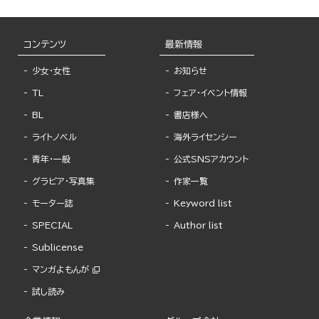
コンテンツ
最新情報
少女・女性
お知らせ
TL
フェア・イベント情報
BL
書店様へ
ライトノベル
海外ライセンシー
青年・一般
公式SNSアカウント
グラビア・写真集
作家一覧
モーター誌
Keyword list
SPECIAL
Author list
Sublicense
マンガよもんが
試し読み