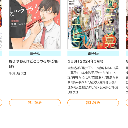
電子版
電子版
好きやねんけどどうやろか（分冊
GUSH 2024年3月号
版）
大和名瀬
黒井モリー
楢崎ねねこ
美
山薫子
山本小鉄子
みーち
山中ヒ
千葉リョウコ
コ
丹野ちくわぶ
百瀬あん
嘉島ちあ
き
黒岩チハヤ
カジス
麻生ミツ晃
はかた
三島ピタリ
akabeko
千葉
リョウコ
試し読み
試し読み