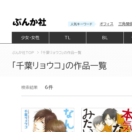
オフィス
三角関
人気キーワード
少女・女性
TL
BL
ぶんか社TOP
「千葉リョウコ」の作品一覧
「千葉リョウコ」の作品一覧
6件
検索結果