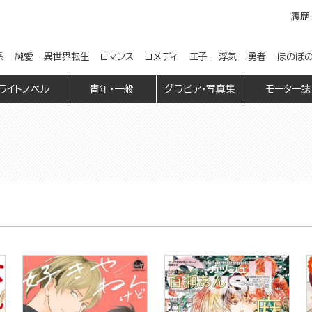
履歴
係
純愛
異世界転生
ロマンス
コメディ
王子
浮気
勇者
ほのぼ
ライトノベル
青年・一般
グラビア・写真集
モーター誌