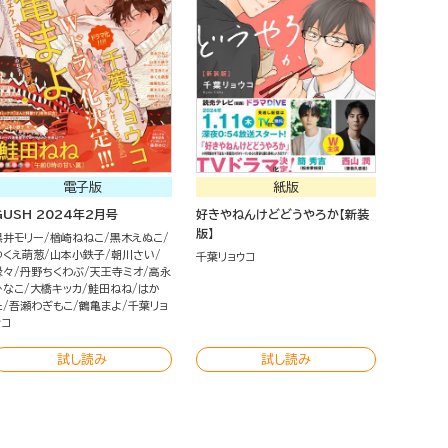
電子版
紙版
GUSH 2024年2月号
好きやねんけどどうやろか【新装
版】
黒井モリー
楢崎ねねこ
黒木えぬこ
ゆくえ萌葱
山本小鉄子
朝川さい
千葉リョウコ
縁々
丹野ちくわぶ
天王寺ミオ
高永
ひなこ
大橋キッカ
鮭田ねね
はか
た
吾瀬わぎもこ
鶴亀まよ
千葉リョ
ウコ
試し読み
試し読み