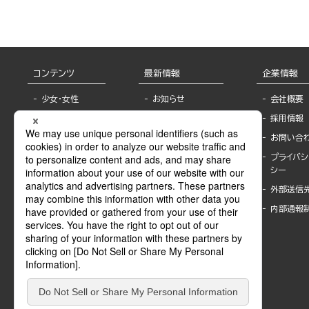
コンテンツ
最新情報
企業情報
少女・女性
お知らせ
会社概要
TL
フェア・イベント情
採用情報
報
BL
お問い合
書店様へ
ライトノベル
プライバシ
海外ライセンシー
シー
青年・一般
公式SNSアカウ
外部送信
グラビア・写真
ント
集
内部通報
作家一覧
モーター誌
Keyword list
SPECIAL
Author list
Sublicense
マンガよもん
が