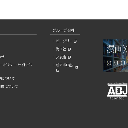
グループ会社
ビーグリー
海王社
わせ
文友舎
ーポリシー・サイトポリ
新アポロ出
版
先について
制度について