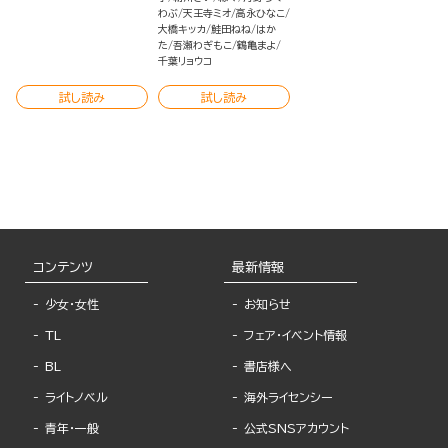
わぶ
天王寺ミオ
高永ひなこ
大橋キッカ
鮭田ねね
はか
た
吾瀬わぎもこ
鶴亀まよ
千葉リョウコ
試し読み
試し読み
コンテンツ
最新情報
少女・女性
お知らせ
TL
フェア・イベント情報
BL
書店様へ
ライトノベル
海外ライセンシー
青年・一般
公式SNSアカウント