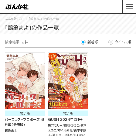
ぶんか社TOP
「鶴亀まよ」の作品一覧
「鶴亀まよ」の作品一覧
検索結果
2件
新着順
タイトル順
電子版
電子版
パーフェクトプロポーズ 番
GUSH 2024年2月号
外編（分冊版）
黒井モリー
楢崎ねねこ
黒木
えぬこ
ゆくえ萌葱
山本小鉄
鶴亀まよ
子
朝川さい
縁々
丹野ちく