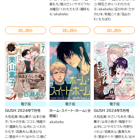
瀬もち
朝川さい
サガミワカ
コ
野花さおり
くわたたむ
水曜日
くわたたむ子
藤咲も
子
akabeko
淀川ゆお
さが
え
akabeko
のひを
秋鮭こぐま
泡山わ
わ
もちぱむ
試し読み
試し読み
試し読み
電子版
電子版
電子版
GUSH 2024年7月号
ホーム・スイート・ホーム（分
GUSH 2024年5月号
冊版）
大和名瀬
美山薫子
山本小鉄
大和名瀬
かさいちあき
美山
子
ちゃのき杏
ココミ
鳩屋タ
薫子
山本小鉄子
鳩屋タマ
akabeko
マ
園瀬もち
山中ヒコ
くわた
山中ヒコ
サガミワカ
丹野ち
たむ子
百瀬あん
高永ひな
くわぶ
百瀬あん
嘉島ちあ
こ
黒岩チハヤ
はかた
三島ピ
き
黒岩チハヤ
藤咲もえ
はか