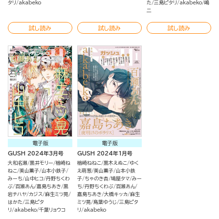
タリ
akabeko
た
三島ピタリ
akabeko
嶋
二
試し読み
試し読み
試し読み
電子版
電子版
GUSH 2024年3月号
GUSH 2024年1月号
大和名瀬
黒井モリー
楢崎ね
楢崎ねねこ
黒木えぬこ
ゆく
ねこ
美山薫子
山本小鉄子
え萌葱
美山薫子
山本小鉄
みーち
山中ヒコ
丹野ちくわ
子
ちゃのき杏
鳩屋タマ
みー
ぶ
百瀬あん
嘉島ちあき
黒
ち
丹野ちくわぶ
百瀬あん
岩チハヤ
カジス
麻生ミツ晃
嘉島ちあき
大橋キッカ
麻生
はかた
三島ピタ
ミツ晃
鳥葉ゆうじ
三島ピタ
リ
akabeko
千葉リョウコ
リ
akabeko