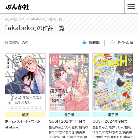
ぶんか社TOP
「akabeko」の作品一覧
「akabeko」の作品一覧
検索結果
8件
新着順
タイトル順
紙版
電子版
電子版
ホーム・スイート・ホーム
GUSH 2024年11月号
GUSH 2024年9月号
akabeko
星名あんじ
大和名瀬
楢崎ね
星名あんじ
黒井モリー
楢崎
ねこ
かさいちあき
美山薫
ねねこ
かさいちあき
美山薫
子
山本小鉄子
鳩屋タマ
園
子
鳩屋タマ
園瀬もち
山中ヒ