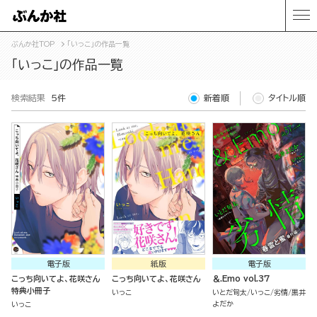
ぶんか社TOP
「いっこ」の作品一覧
「いっこ」の作品一覧
検索結果
5件
新着順
タイトル順
電子版
紙版
電子版
こっち向いてよ、花咲さん
こっち向いてよ、花咲さん
＆.Emo vol.37
特典小冊子
いっこ
いとだ旬太
いっこ
劣情
黒井
よだか
いっこ