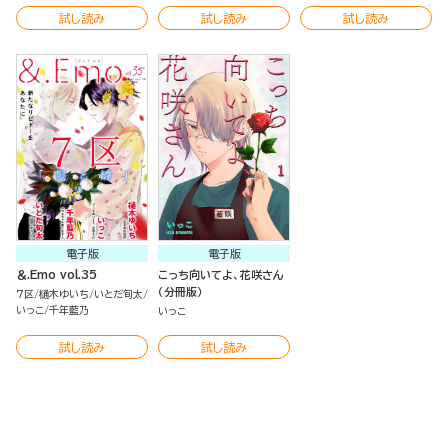
試し読み
試し読み
試し読み
電子版
電子版
＆.Emo vol.35
こっち向いてよ、花咲さん
（分冊版）
7区
樋木ゆいち
いとだ旬太
いっこ
千年藍乃
いっこ
試し読み
試し読み