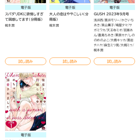
電子版
電子版
電子版
スパダリDKに欲情しすぎ
大人の恋はややこしい（分
GUSH 2023年9月号
て困惑してます（分冊版）
冊版）
浅井西
黒井モリー
かさいち
あき
美山薫子
鳩屋タマ
サ
梶本潤
梶本潤
ガミワカ
天王寺ミオ
百瀬あ
ん
嘉島ちあき
栗原カナ
しの
のめのよこ
大橋キッカ
黒岩
チハヤ
麻生ミツ晃
大槻ミゥ
梶本潤
試し読み
試し読み
試し読み
電子版