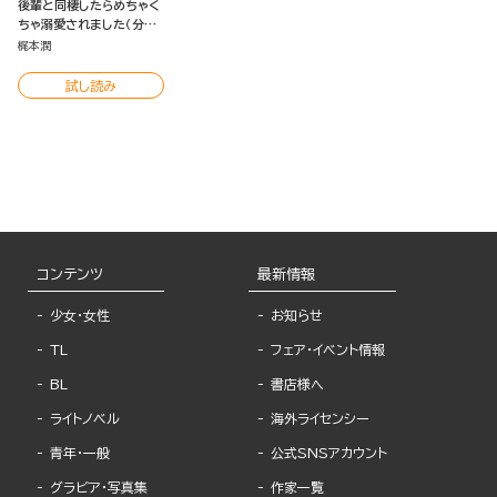
後輩と同棲したらめちゃく
ちゃ溺愛されました（分冊
版）
梶本潤
試し読み
コンテンツ
最新情報
少女・女性
お知らせ
TL
フェア・イベント情報
BL
書店様へ
ライトノベル
海外ライセンシー
青年・一般
公式SNSアカウント
グラビア・写真集
作家一覧