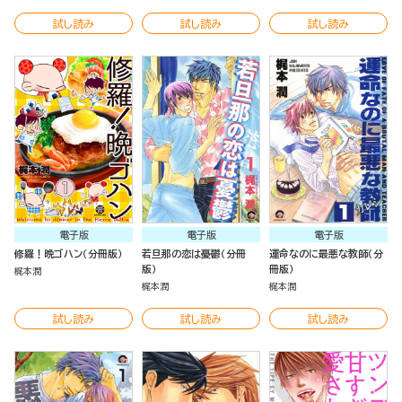
試し読み
試し読み
試し読み
電子版
電子版
電子版
修羅！晩ゴハン（分冊版）
若旦那の恋は憂鬱（分冊
運命なのに最悪な教師（分
版）
冊版）
梶本潤
梶本潤
梶本潤
試し読み
試し読み
試し読み