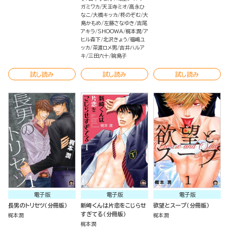
ガミワカ
天王寺ミオ
高永ひ
なこ
大橋キッカ
柊のぞむ
大
島かもめ
左藤さなゆき
吉尾
アキラ
SHOOWA
梶本潤
ア
ヒル森下
北沢きょう
福嶋ユ
ッカ
茶渡ロメ男
吉井ハルア
キ
三田六十
碗島子
試し読み
試し読み
試し読み
電子版
電子版
電子版
長男のトリセツ（分冊版）
新崎くんは片恋をこじらせ
欲望とスープ（分冊版）
すぎてる（分冊版）
梶本潤
梶本潤
梶本潤