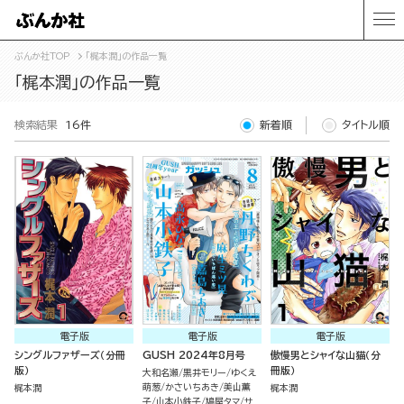
ぶんか社TOP
「梶本潤」の作品一覧
「梶本潤」の作品一覧
検索結果
16件
新着順
タイトル順
電子版
電子版
電子版
シングルファザーズ（分冊
GUSH 2024年8月号
傲慢男とシャイな山猫（分
版）
冊版）
大和名瀬
黒井モリー
ゆくえ
萌葱
かさいちあき
美山薫
梶本潤
梶本潤
子
山本小鉄子
鳩屋タマ
サ