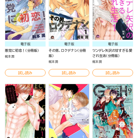
電子版
電子版
電子版
悪党に初恋！（分冊版）
その男、ロクデナシ（分冊
ツンデレ矢沢の甘すぎる愛
版）
され生活（分冊版）
梶本潤
梶本潤
梶本潤
試し読み
試し読み
試し読み