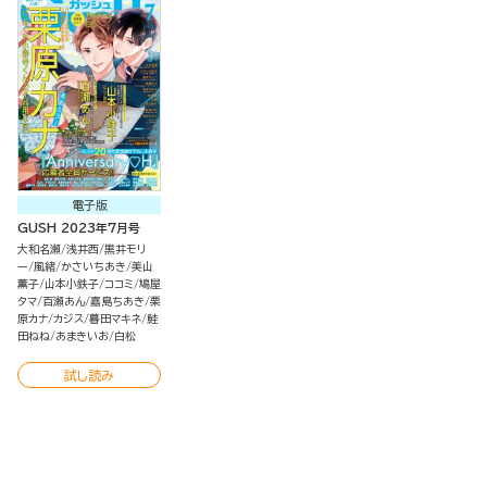
電子版
GUSH 2023年7月号
大和名瀬
浅井西
黒井モリ
ー
風緒
かさいちあき
美山
薫子
山本小鉄子
ココミ
鳩屋
タマ
百瀬あん
嘉島ちあき
栗
原カナ
カジス
暮田マキネ
鮭
田ねね
あまきいお
白松
試し読み