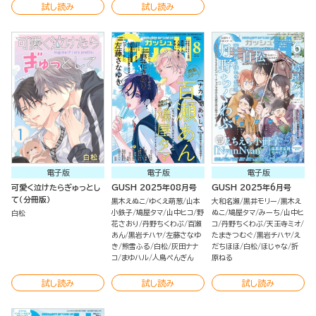
試し読み
試し読み
電子版
電子版
電子版
可愛く泣けたらぎゅっとし
GUSH 2025年08月号
GUSH 2025年6月号
て（分冊版）
黒木えぬこ
ゆくえ萌葱
山本
大和名瀬
黒井モリー
黒木え
小鉄子
鳩屋タマ
山中ヒコ
野
ぬこ
鳩屋タマ
みーち
山中ヒ
白松
花さおり
丹野ちくわぶ
百瀬
コ
丹野ちくわぶ
天王寺ミオ
あん
黒岩チハヤ
左藤さなゆ
たまきつむぐ
黒岩チハヤ
え
き
熊雪ふる
白松
灰田ナナ
だちほほ
白松
ほじゃな
折
コ
まゆハル
人鳥ぺんぎん
原ねる
試し読み
試し読み
試し読み