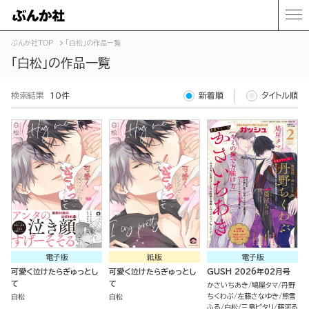
ぶんか社TOP
「白松」の作品一覧
「白松」の作品一覧
検索結果
10件
新着順
タイトル順
電子版
紙版
電子版
可愛く泣けたらぎゅっとし
可愛く泣けたらぎゅっとし
GUSH 2026年02月号
て
て
かさいちあき
鳩屋タマ
丹野
ちくわぶ
左藤さなゆき
熊雪
白松
白松
ふる
白松
三島ピタリ
藤河る