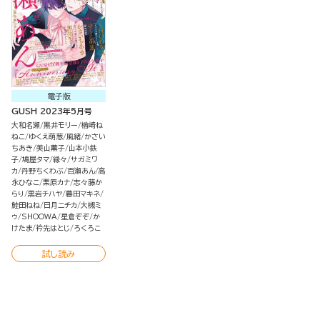
電子版
GUSH 2023年5月号
大和名瀬
黒井モリー
楢崎ね
ねこ
ゆくえ萌葱
風緒
かさい
ちあき
美山薫子
山本小鉄
子
鳩屋タマ
縁々
サガミワ
カ
丹野ちくわぶ
百瀬あん
高
永ひなこ
栗原カナ
志々藤か
らり
黒岩チハヤ
暮田マキネ
鮭田ねね
日月ニチカ
大槻ミ
ゥ
SHOOWA
星倉ぞぞ
か
けたま
衿先はとじ
ろくろこ
試し読み