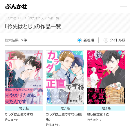
ぶんか社TOP
「衿先はとじ」の作品一覧
「衿先はとじ」の作品一覧
検索結果
7件
新着順
タイトル順
電子版
電子版
電子版
カラダは正直ですね
カラダは正直ですね（分冊
殺し屋食堂 （2）
版）
衿先はとじ
衿先はとじ
衿先はとじ