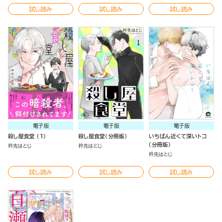
試し読み
試し読み
試し読み
電子版
電子版
電子版
殺し屋食堂 （1）
殺し屋食堂（分冊版）
いちばん近くて深いトコ
（分冊版）
衿先はとじ
衿先はとじ
衿先はとじ
試し読み
試し読み
試し読み