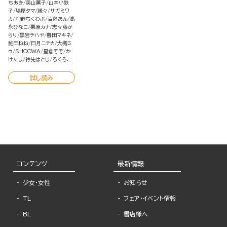
ちあき
美山薫子
山本小鉄
子
鳩屋タマ
縁々
サガミワ
カ
丹野ちくわぶ
百瀬あん
高
永ひなこ
栗原カナ
志々藤か
らり
黒岩チハヤ
暮田マキネ
鮭田ねね
日月ニチカ
大槻ミ
ゥ
SHOOWA
星倉ぞぞ
か
けたま
衿先はとじ
ろくろこ
試し読み
コンテンツ
最新情報
少女・女性
お知らせ
TL
フェア・イベント情報
BL
書店様へ