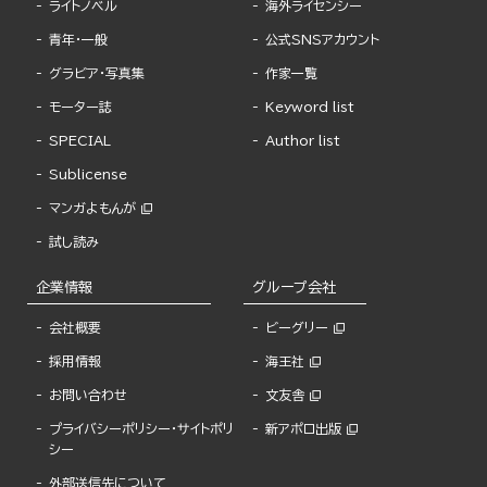
ライトノベル
海外ライセンシー
青年・一般
公式SNSアカウント
グラビア・写真集
作家一覧
モーター誌
Keyword list
SPECIAL
Author list
Sublicense
マンガよもんが
試し読み
企業情報
グループ会社
会社概要
ビーグリー
採用情報
海王社
お問い合わせ
文友舎
プライバシーポリシー・サイトポリ
新アポロ出版
シー
外部送信先について