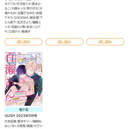
ガミワカ
天王寺ミオ
高永ひ
なこ
大橋キッカ
柊のぞむ
大
島かもめ
左藤さなゆき
吉尾
アキラ
SHOOWA
梶本潤
ア
ヒル森下
北沢きょう
福嶋ユ
ッカ
茶渡ロメ男
吉井ハルア
キ
三田六十
碗島子
試し読み
試し読み
試し読み
電子版
GUSH 2023年5月号
大和名瀬
黒井モリー
楢崎ね
ねこ
ゆくえ萌葱
風緒
かさい