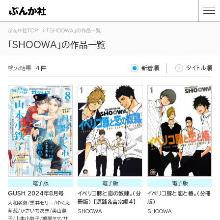
ぶんか社TOP
「SHOOWA」の作品一覧
「SHOOWA」の作品一覧
検索結果
4件
新着順
タイトル順
電子版
電子版
電子版
GUSH 2024年8月号
イベリコ豚と恋の奴隷。（分
イベリコ豚と恋と椿。（分冊
冊版） 【源路＆吉宗編4】
版）
大和名瀬
黒井モリー
ゆくえ
萌葱
かさいちあき
美山薫
SHOOWA
SHOOWA
子
山本小鉄子
鳩屋タマ
サ