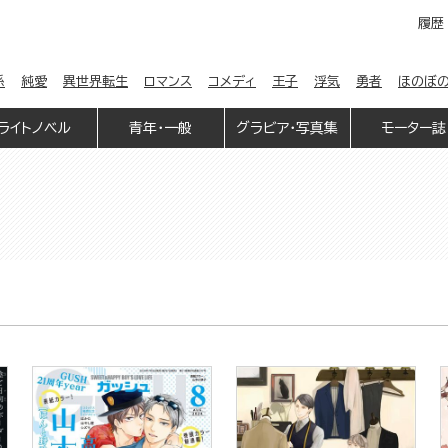
履歴
係
純愛
異世界転生
ロマンス
コメディ
王子
浮気
勇者
ほのぼ
ライトノベル
青年・一般
グラビア・写真集
モーター誌