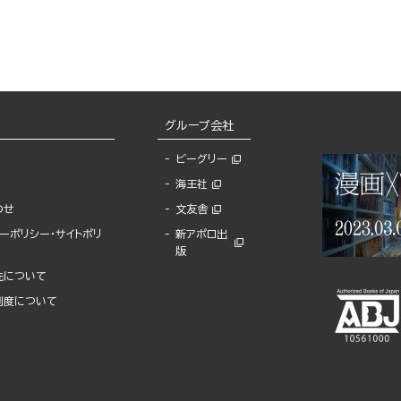
グループ会社
ビーグリー
海王社
わせ
文友舎
ーポリシー・サイトポリ
新アポロ出
版
先について
制度について