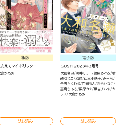
紙版
電子版
こたえてマイ・ドリフター
GUSH 2023年3月号
大島かもめ
大和名瀬
黒井モリー
綴屋めぐる
楢
崎ねねこ
風緒
山本小鉄子
みーち
丹野ちくわぶ
百瀬あん
高永ひなこ
嘉島ちあき
栗原カナ
黒岩チハヤ
カ
ジス
大島かもめ
試し読み
試し読み