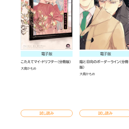
電子版
電子版
こたえてマイ・ドリフター（分冊版）
陰と日向のボーダーライン（分冊
版）
大島かもめ
大島かもめ
試し読み
試し読み