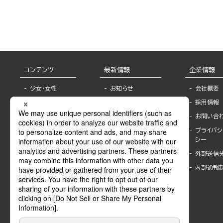
コンテンツ
最新情報
企業情報
少女・女性
お知らせ
会社概要
TL
フェア・イベント情
採用情報
報
BL
お問い合
書店様へ
ライトノベル
プライバシ
海外ライセンシー
シー
青年・一般
公式SNSアカウ
外部送信
グラビア・写真
ント
集
内部通報
作家一覧
モーター誌
Keyword list
SPECIAL
Author list
Sublicense