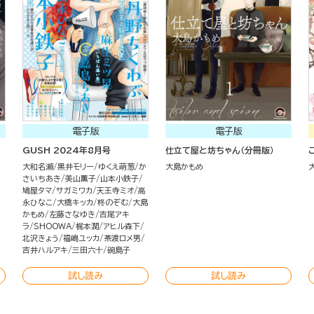
電子版
電子版
GUSH 2024年8月号
仕立て屋と坊ちゃん（分冊版）
大和名瀬
黒井モリー
ゆくえ萌葱
か
大島かもめ
さいちあき
美山薫子
山本小鉄子
鳩屋タマ
サガミワカ
天王寺ミオ
高
永ひなこ
大橋キッカ
柊のぞむ
大島
かもめ
左藤さなゆき
吉尾アキ
ラ
SHOOWA
梶本潤
アヒル森下
北沢きょう
福嶋ユッカ
茶渡ロメ男
吉井ハルアキ
三田六十
碗島子
試し読み
試し読み