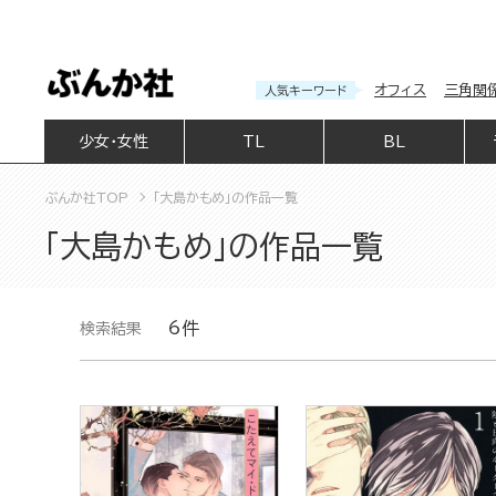
オフィス
三角関
人気キーワード
少女・女性
TL
BL
ぶんか社TOP
「大島かもめ」の作品一覧
「大島かもめ」の作品一覧
6件
検索結果