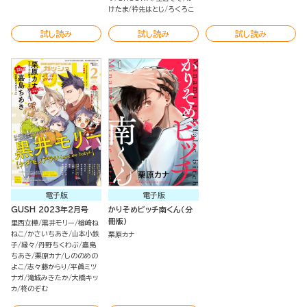
けたま
衿先はとじ
ろくろこ
試し読み
試し読み
試し読み
電子版
電子版
GUSH 2023年2月号
かりそめビッチ南くん（分
冊版）
里西立樺
黒井モリー
楢崎ね
ねこ
かさいちあき
山本小鉄
栗原カナ
子
縁々
丹野ちくわぶ
嘉島
ちあき
栗原カナ
しののめの
よこ
志々藤からり
平眞ミツ
ナガ
滝城みきたか
大橋キッ
カ
柊のぞむ