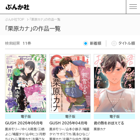
ぶんか社TOP
「栗原カナ」の作品一覧
「栗原カナ」の作品一覧
検索結果
11件
新着順
タイトル順
電子版
電子版
電子版
GUSH 2026年06月号
GUSH 2026年04月号
君の熱をおぼえてる
黒井モリー
ゆくえ萌葱
三栖
黒井モリー
山本小鉄子
鳩屋
栗原カナ
よこ
鳩屋タマ
山中ヒコ
丹野
タマ
サガミワカ
高永ひなこ
ちくわぶ
栗原カナ
左藤さな
栗原カナ
左藤さなゆき
早寝