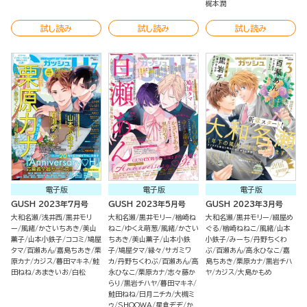
梶本潤
試し読み
試し読み
試し読み
電子版
電子版
電子版
GUSH 2023年7月号
GUSH 2023年5月号
GUSH 2023年3月号
大和名瀬
浅井西
黒井モリ
大和名瀬
黒井モリー
楢崎ね
大和名瀬
黒井モリー
綴屋め
ー
風緒
かさいちあき
美山
ねこ
ゆくえ萌葱
風緒
かさい
ぐる
楢崎ねねこ
風緒
山本
薫子
山本小鉄子
ココミ
鳩屋
ちあき
美山薫子
山本小鉄
小鉄子
みーち
丹野ちくわ
タマ
百瀬あん
嘉島ちあき
栗
子
鳩屋タマ
縁々
サガミワ
ぶ
百瀬あん
高永ひなこ
嘉
原カナ
カジス
暮田マキネ
鮭
カ
丹野ちくわぶ
百瀬あん
高
島ちあき
栗原カナ
黒岩チハ
田ねね
あまきいお
白松
永ひなこ
栗原カナ
志々藤か
ヤ
カジス
大島かもめ
らり
黒岩チハヤ
暮田マキネ
鮭田ねね
日月ニチカ
大槻ミ
ゥ
SHOOWA
星倉ぞぞ
か