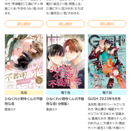
ゆき
早寝電灯
三島ピタリ
秋
電灯
麻生ミツ晃
熊雪ふる
鮭こぐま
今井ゆうみ
他
大村
三島ピタリ
淀川ゆお
もちぱ
あも
む
藤河るり
他
大村あも
試し読み
試し読み
試し読み
紙版
電子版
電子版
ひねくれ小野寺くんの不器
ひねくれ小野寺くんの不器
GUSH 2023年9月号
用な恋
用な恋（分冊版）
浅井西
黒井モリー
かさいち
あき
美山薫子
鳩屋タマ
サ
栗原カナ
栗原カナ
ガミワカ
天王寺ミオ
百瀬あ
ん
嘉島ちあき
栗原カナ
しの
のめのよこ
大橋キッカ
黒岩
チハヤ
麻生ミツ晃
大槻ミゥ