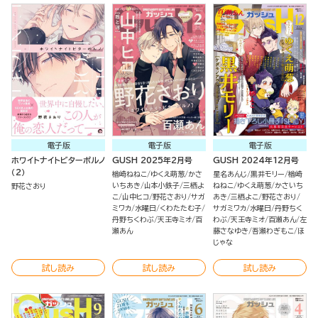
電子版
電子版
電子版
ホワイトナイトビターポルノ
GUSH 2025年2月号
GUSH 2024年12月号
（2）
楢崎ねねこ
ゆくえ萌葱
かさ
星名あんじ
黒井モリー
楢崎
いちあき
山本小鉄子
三栖よ
ねねこ
ゆくえ萌葱
かさいち
野花さおり
こ
山中ヒコ
野花さおり
サガ
あき
三栖よこ
野花さおり
ミワカ
水曜日
くわたたむ子
サガミワカ
水曜日
丹野ちく
丹野ちくわぶ
天王寺ミオ
百
わぶ
天王寺ミオ
百瀬あん
左
瀬あん
藤さなゆき
吾瀬わぎもこ
ほ
じゃな
試し読み
試し読み
試し読み