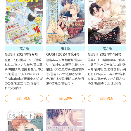
電子版
電子版
電子版
GUSH 2024年9月号
GUSH 2024年6月号
GUSH 2024年4月号
星名あんじ
黒井モリー
楢崎
星名あんじ
大和名瀬
黒井モ
黒井モリー
楢崎ねねこ
山本
ねねこ
かさいちあき
美山薫
リー
山中ヒコ
野花さおり
水
小鉄子
ちゃのき杏
ココミ
み
子
鳩屋タマ
園瀬もち
山中ヒ
曜日
くわたたむ子
嘉島ちあ
ーち
山中ヒコ
野花さおり
丹
コ
野花さおり
くわたたむ
き
黒岩チハヤ
左藤さなゆ
野ちくわぶ
天王寺ミオ
高永
子
akabeko
淀川ゆお
さが
き
麻生ミツ晃
日月ニチカ
吾
ひなこ
黒岩チハヤ
左藤さな
のひを
秋鮭こぐま
泡山わ
瀬わぎもこ
春山モト
ゆき
鳥葉ゆうじ
ほじゃな
わ
もちぱむ
試し読み
試し読み
試し読み