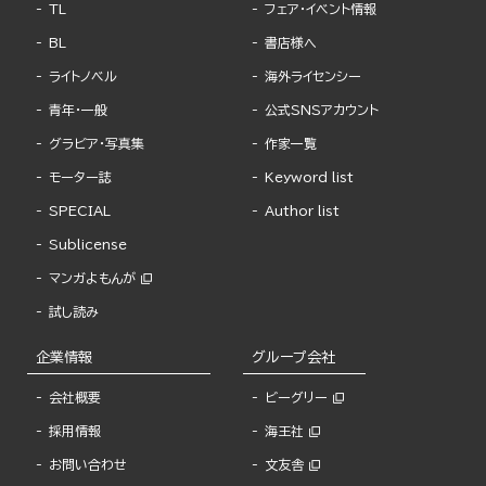
TL
フェア・イベント情報
BL
書店様へ
ライトノベル
海外ライセンシー
青年・一般
公式SNSアカウント
グラビア・写真集
作家一覧
モーター誌
Keyword list
SPECIAL
Author list
Sublicense
マンガよもんが
試し読み
企業情報
グループ会社
会社概要
ビーグリー
採用情報
海王社
お問い合わせ
文友舎