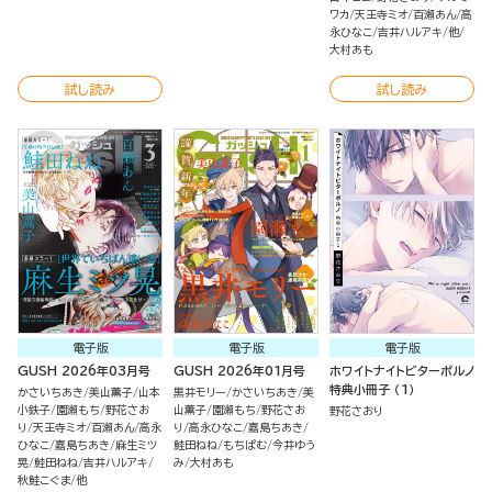
ワカ
天王寺ミオ
百瀬あん
高
永ひなこ
吉井ハルアキ
他
大村あも
試し読み
試し読み
電子版
電子版
電子版
GUSH 2026年03月号
GUSH 2026年01月号
ホワイトナイトビターポルノ
特典小冊子 （1）
かさいちあき
美山薫子
山本
黒井モリー
かさいちあき
美
小鉄子
園瀬もち
野花さお
山薫子
園瀬もち
野花さお
野花さおり
り
天王寺ミオ
百瀬あん
高永
り
高永ひなこ
嘉島ちあき
ひなこ
嘉島ちあき
麻生ミツ
鮭田ねね
もちぱむ
今井ゆう
晃
鮭田ねね
吉井ハルアキ
み
大村あも
秋鮭こぐま
他