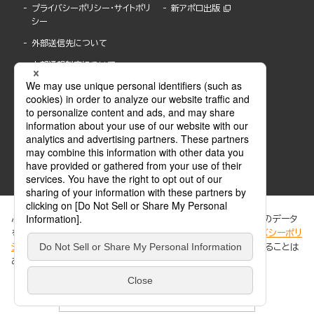
プライバシーポリシー・サイトポリ
新アポロ出版
シー
外部送信先について
内部通報制度について
ぶんか社が運営するサイトでは、利便性向上のためにCookie等のデータ
を使用しています。 当社のCookieについての詳細は、「
プライバシーポリ
シー
」をご覧ください。当サイトでは、訪問者の個人情報を追跡することは
ABJマークは、この電子書店・電子書籍配信サービスが、著作権者からコンテンツ使用許諾を
ありません。
得た正規版配信サービスであることを示す登録商標(登録番号 第6091713号)です。
ABJマークの詳細、ABJマークを掲示しているサービスの一覧はこちら。
https://aebs.or.jp/
同意する