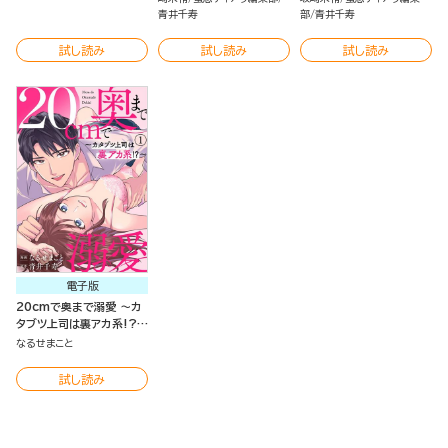
青井千寿
部
青井千寿
試し読み
試し読み
試し読み
電子版
20cmで奥まで溺愛 ～カ
タブツ上司は裏アカ系!?～
（分冊版）
なるせまこと
試し読み