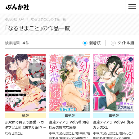
ぶんか社TOP
「なるせまこと」の作品一覧
「なるせまこと」の作品一覧
検索結果
4件
新着順
タイトル順
紙版
電子版
電子版
20cmで奥まで溺愛 ～カ
蜜恋ティアラ Vol.96 幼な
蜜恋ティアラ Vol.94 海外
タブツ上司は裏アカ系!?～
じみの異常な溺愛
カレのXL
なるせまこと
小豆
なるせまこと
夏生恒
坂
小豆
なるせまこと
響らっこ
崎未侑
蜜恋ティアラ編集部
坂崎未侑
蜜恋ティアラ編集