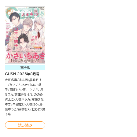
電子版
GUSH 2023年8月号
大和名瀬
浅井西
黒井モリ
ー
かさいちあき
山本小鉄
子
園瀬もち
朝川さい
サガ
ミワカ
天王寺ミオ
しののめ
のよこ
大橋キッカ
左藤さな
ゆき
早寝電灯
大槻ミゥ
鳥
葉ゆうじ
藤咲もえ
北野仁
夏
下冬
試し読み