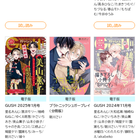
ん
高永ひなこ
たまきつむぐ
ちづなる
春山モト
もちぱ
む
今井ゆうみ
試し読み
試し読み
電子版
電子版
電子版
GUSH 2025年1月号
プラトニックシュガープレイ
GUSH 2024年11月号
（分冊版）
星名あんじ
黒井モリー
楢崎
星名あんじ
大和名瀬
楢崎ね
ねねこ
ゆくえ萌葱
かさいち
ねこ
かさいちあき
美山薫
朝川さい
あき
美山薫子
山本小鉄子
子
山本小鉄子
鳩屋タマ
園
ちゃのき杏
ココミ
三栖よこ
瀬もち
朝川さい
サガミワカ
鳩屋タマ
園瀬もち
みーち
水曜日
くわたたむ子
藤咲も
朝川さい
縁々
え
akabeko