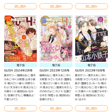
試し読み
試し読み
試し読み
電子版
電子版
電子版
GUSH 2024年2月号
GUSH 2023年12月号
GUSH 2023年10月号
黒井モリー
楢崎ねねこ
黒木
楢崎ねねこ
黒木えぬこ
ゆく
黒井モリー
黒木えぬこ
ゆく
えぬこ
ゆくえ萌葱
山本小鉄
え萌葱
かさいちあき
園瀬も
え萌葱
かさいちあき
山本小
子
朝川さい
縁々
丹野ちく
ち
朝川さい
縁々
天王寺ミ
鉄子
園瀬もち
みーち
朝川
わぶ
天王寺ミオ
高永ひなこ
オ
高永ひなこ
嘉島ちあき
し
さい
高永ひなこ
志々藤から
大橋キッカ
鮭田ねね
はか
ののめのよこ
カジス
左藤さ
り
大橋キッカ
左藤さなゆき
た
吾瀬わぎもこ
鶴亀まよ
なゆき
熊雪ふる
鮭田ねね
熊雪ふる
鮭田ねね
文川じ
千葉リョウコ
吾瀬わぎもこ
み
はかた
試し読み
試し読み
試し読み