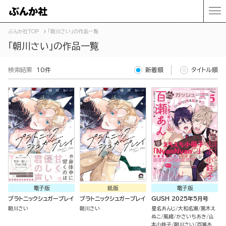
ぶんか社TOP
「朝川さい」の作品一覧
「朝川さい」の作品一覧
検索結果
10件
新着順
タイトル順
電子版
紙版
電子版
プラトニックシュガープレイ
プラトニックシュガープレイ
GUSH 2025年5月号
朝川さい
朝川さい
星名あんじ
大和名瀬
黒木え
ぬこ
風緒
かさいちあき
山
本小鉄子
朝川さい
百瀬あ