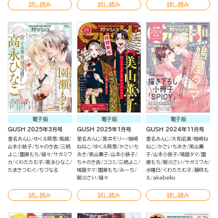
試し読み
試し読み
試し読み
電子版
電子版
電子版
GUSH 2025年3月号
GUSH 2025年1月号
GUSH 2024年11月号
星名あんじ
ゆくえ萌葱
風緒
星名あんじ
黒井モリー
楢崎
星名あんじ
大和名瀬
楢崎ね
山本小鉄子
ちゃのき杏
三栖
ねねこ
ゆくえ萌葱
かさいち
ねこ
かさいちあき
美山薫
よこ
園瀬もち
縁々
サガミワ
あき
美山薫子
山本小鉄子
子
山本小鉄子
鳩屋タマ
園
カ
くわたたむ子
高永ひなこ
ちゃのき杏
ココミ
三栖よこ
瀬もち
朝川さい
サガミワカ
たまきつむぐ
ちづなる
鳩屋タマ
園瀬もち
みーち
水曜日
くわたたむ子
藤咲も
朝川さい
縁々
え
akabeko
試し読み
試し読み
試し読み