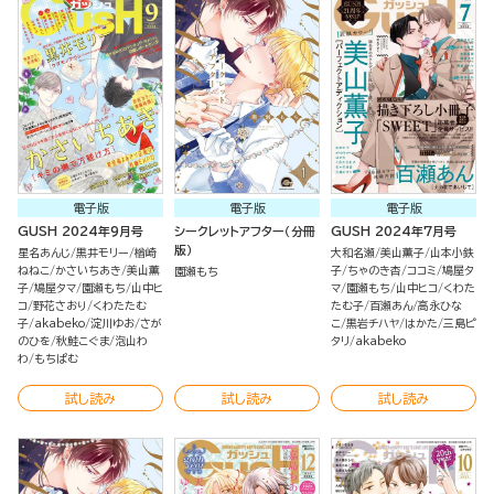
電子版
電子版
電子版
GUSH 2024年9月号
シークレットアフター（分冊
GUSH 2024年7月号
版）
星名あんじ
黒井モリー
楢崎
大和名瀬
美山薫子
山本小鉄
ねねこ
かさいちあき
美山薫
子
ちゃのき杏
ココミ
鳩屋タ
園瀬もち
子
鳩屋タマ
園瀬もち
山中ヒ
マ
園瀬もち
山中ヒコ
くわた
コ
野花さおり
くわたたむ
たむ子
百瀬あん
高永ひな
子
akabeko
淀川ゆお
さが
こ
黒岩チハヤ
はかた
三島ピ
のひを
秋鮭こぐま
泡山わ
タリ
akabeko
わ
もちぱむ
試し読み
試し読み
試し読み