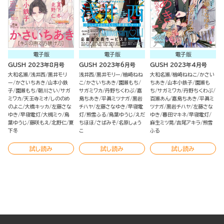
電子版
電子版
電子版
GUSH 2023年8月号
GUSH 2023年6月号
GUSH 2023年4月号
大和名瀬
浅井西
黒井モリ
浅井西
黒井モリー
楢崎ねね
大和名瀬
楢崎ねねこ
かさい
ー
かさいちあき
山本小鉄
こ
かさいちあき
園瀬もち
ちあき
山本小鉄子
園瀬も
子
園瀬もち
朝川さい
サガ
サガミワカ
丹野ちくわぶ
嘉
ち
サガミワカ
丹野ちくわぶ
ミワカ
天王寺ミオ
しののめ
島ちあき
平眞ミツナガ
黒岩
百瀬あん
嘉島ちあき
平眞ミ
のよこ
大橋キッカ
左藤さな
チハヤ
左藤さなゆき
早寝電
ツナガ
黒岩チハヤ
左藤さな
ゆき
早寝電灯
大槻ミゥ
鳥
灯
熊雪ふる
鳥葉ゆうじ
えだ
ゆき
暮田マキネ
早寝電灯
葉ゆうじ
藤咲もえ
北野仁
夏
ちほほ
さばみそ
名原しょう
麻生ミツ晃
吉尾アキラ
熊雪
下冬
こ
ふる
試し読み
試し読み
試し読み