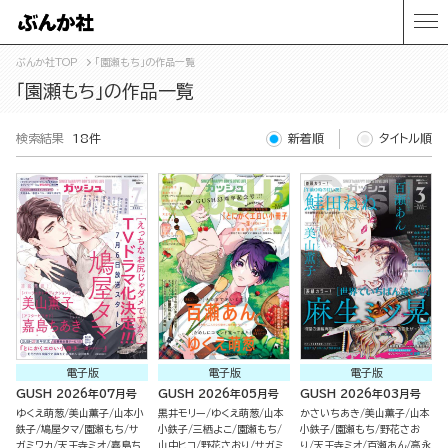
ぶんか社TOP
「園瀬もち」の作品一覧
「園瀬もち」の作品一覧
検索結果
18件
新着順
タイトル順
電子版
電子版
電子版
GUSH 2026年07月号
GUSH 2026年05月号
GUSH 2026年03月号
ゆくえ萌葱
美山薫子
山本小
黒井モリー
ゆくえ萌葱
山本
かさいちあき
美山薫子
山本
鉄子
鳩屋タマ
園瀬もち
サ
小鉄子
三栖よこ
園瀬もち
小鉄子
園瀬もち
野花さお
ガミワカ
天王寺ミオ
嘉島ち
山中ヒコ
野花さおり
サガミ
り
天王寺ミオ
百瀬あん
高永