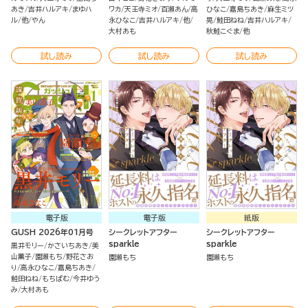
あき
吉井ハルアキ
まゆハ
ワカ
天王寺ミオ
百瀬あん
高
ひなこ
嘉島ちあき
麻生ミツ
ル
他
やん
永ひなこ
吉井ハルアキ
他
晃
鮭田ねね
吉井ハルアキ
大村あも
秋鮭こぐま
他
試し読み
試し読み
試し読み
電子版
電子版
紙版
GUSH 2026年01月号
シークレットアフター
シークレットアフター
sparkle
sparkle
黒井モリー
かさいちあき
美
山薫子
園瀬もち
野花さお
園瀬もち
園瀬もち
り
高永ひなこ
嘉島ちあき
鮭田ねね
もちぱむ
今井ゆう
み
大村あも