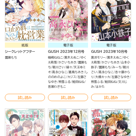
紙版
電子版
電子版
シークレットアフター
GUSH 2023年12月号
GUSH 2023年10月号
園瀬もち
楢崎ねねこ
黒木えぬこ
ゆく
黒井モリー
黒木えぬこ
ゆく
え萌葱
かさいちあき
園瀬も
え萌葱
かさいちあき
山本小
ち
朝川さい
縁々
天王寺ミ
鉄子
園瀬もち
みーち
朝川
オ
高永ひなこ
嘉島ちあき
し
さい
高永ひなこ
志々藤から
ののめのよこ
カジス
左藤さ
り
大橋キッカ
左藤さなゆき
なゆき
熊雪ふる
鮭田ねね
熊雪ふる
鮭田ねね
文川じ
吾瀬わぎもこ
み
はかた
試し読み
試し読み
試し読み