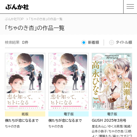
ぶんか社TOP
「ちゃのき杏」の作品一覧
「ちゃのき杏」の作品一覧
検索結果
8件
新着順
タイトル順
紙版
電子版
電子版
僕たちが恋になるまで
僕たちが恋になるまで
GUSH 2025年3月号
ちゃのき杏
ちゃのき杏
星名あんじ
ゆくえ萌葱
風緒
山本小鉄子
ちゃのき杏
三栖
よこ
園瀬もち
縁々
サガミワ