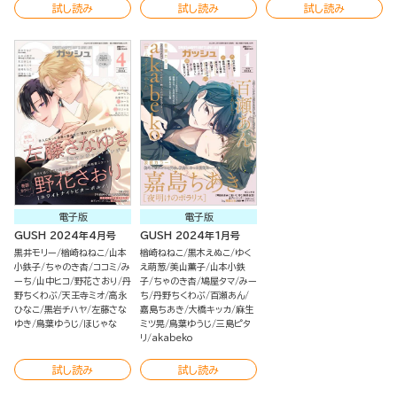
試し読み
試し読み
試し読み
電子版
電子版
GUSH 2024年4月号
GUSH 2024年1月号
黒井モリー
楢崎ねねこ
山本
楢崎ねねこ
黒木えぬこ
ゆく
小鉄子
ちゃのき杏
ココミ
み
え萌葱
美山薫子
山本小鉄
ーち
山中ヒコ
野花さおり
丹
子
ちゃのき杏
鳩屋タマ
みー
野ちくわぶ
天王寺ミオ
高永
ち
丹野ちくわぶ
百瀬あん
ひなこ
黒岩チハヤ
左藤さな
嘉島ちあき
大橋キッカ
麻生
ゆき
鳥葉ゆうじ
ほじゃな
ミツ晃
鳥葉ゆうじ
三島ピタ
リ
akabeko
試し読み
試し読み