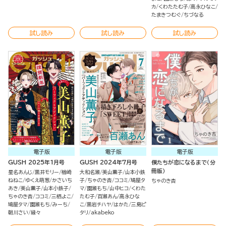
カ
くわたたむ子
高永ひなこ
たまきつむぐ
ちづなる
試し読み
試し読み
試し読み
電子版
電子版
電子版
GUSH 2025年1月号
GUSH 2024年7月号
僕たちが恋になるまで（分
冊版）
星名あんじ
黒井モリー
楢崎
大和名瀬
美山薫子
山本小鉄
ねねこ
ゆくえ萌葱
かさいち
子
ちゃのき杏
ココミ
鳩屋タ
ちゃのき杏
あき
美山薫子
山本小鉄子
マ
園瀬もち
山中ヒコ
くわた
ちゃのき杏
ココミ
三栖よこ
たむ子
百瀬あん
高永ひな
鳩屋タマ
園瀬もち
みーち
こ
黒岩チハヤ
はかた
三島ピ
朝川さい
縁々
タリ
akabeko