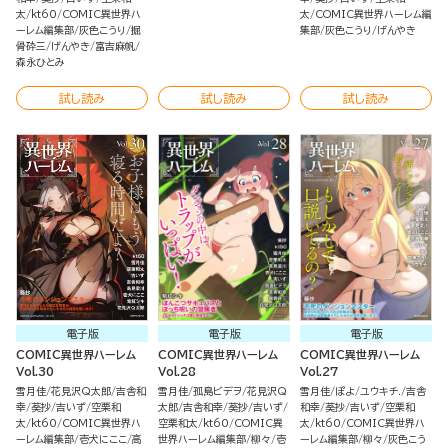
太
kt60
COMIC異世界ハ
太
COMIC異世界ハーレム編
ーレム編集部
灰色こうり
掘
集部
灰色こうり
げんやき
骨砕三
げんやき
富吉麻帆
森永ひとみ
試し読み
試し読み
試し読み
電子版
電子版
電子版
COMIC異世界ハーレム
COMIC異世界ハーレム
COMIC異世界ハーレム
Vol.30
Vol.28
Vol.27
雪月佳
花見沢Q太郎
吉舎和
雪月佳
孤島ビデヲ
花見沢Q
雪月佳
ぽよ
ユウキチ.
吉舎
幸
葵抄
吉いず
空栗和
太郎
吉舎和幸
葵抄
吉いず
和幸
葵抄
吉いず
空栗和
太
kt60
COMIC異世界ハ
空栗和太
kt60
COMIC異
太
kt60
COMIC異世界ハ
ーレム編集部
壱犬にここ
高
世界ハーレム編集部
柳々
壱
ーレム編集部
柳々
灰色こう