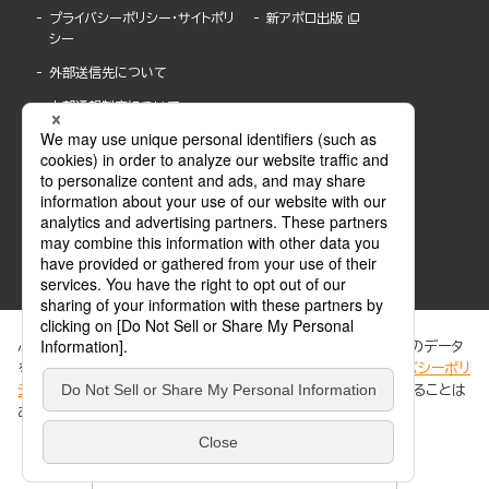
プライバシーポリシー・サイトポリ
新アポロ出版
シー
外部送信先について
内部通報制度について
ぶんか社が運営するサイトでは、利便性向上のためにCookie等のデータ
を使用しています。 当社のCookieについての詳細は、「
プライバシーポリ
シー
」をご覧ください。当サイトでは、訪問者の個人情報を追跡することは
ABJマークは、この電子書店・電子書籍配信サービスが、著作権者からコンテンツ使用許諾を
ありません。
得た正規版配信サービスであることを示す登録商標(登録番号 第6091713号)です。
ABJマークの詳細、ABJマークを掲示しているサービスの一覧はこちら。
https://aebs.or.jp/
同意する