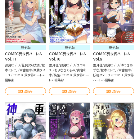
電子版
電子版
電子版
COMIC異世界ハーレム
COMIC異世界ハーレム
COMIC異世界ハーレム
Vol.11
Vol.10
Vol.9
孤島ビデヲ
花見沢Q太郎
松
雪月佳
孤島ビデヲ
ユウキ
雪月佳
孤島ビデヲ
ゆうきあ
本ミトヒ。
吉舎和幸
妖精タヌ
チ.
もりさきくるみ
吉舎和
ずさ
松本ミトヒ。
吉舎和幸
モチ
COMIC異世界ハーレム
幸
焼塩
COMIC異世界ハー
妖精タヌモチ
COMIC異世界
編集部
レム編集部
ハーレム編集部
試し読み
試し読み
試し読み