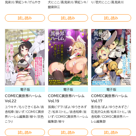
見梁川
紫紅シキ
げんやき
犬にここ
高見梁川
紫紅シキ
り
壱犬にここ
高見梁川
掘骨砕三
試し読み
試し読み
試し読み
電子版
電子版
電子版
COMIC異世界ハーレム
COMIC異世界ハーレム
COMIC異世界ハーレム
Vol.22
Vol.19
Vol.17
ユウキチ.
もりさきくるみ
吉
孤島ビデヲ
ぽよ
ゆうきあず
雪月佳
ぽよ
ゆうきあずさ
舎和幸
吉いず
COMIC異世
さ
松本ミトヒ。
吉舎和幸
吉
花見沢Q太郎
松本ミトヒ。
吉
界ハーレム編集部
柳々
灰色
いず
COMIC異世界ハーレム
舎和幸
COMIC異世界ハー
こうり
編集部
柳々
レム編集部
試し読み
試し読み
試し読み