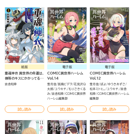
紙版
電子版
電子版
重魂神衣 異世界の命運は、
COMIC異世界ハーレム
COMIC異世界ハーレム
僕等のキスにかかってるよ
Vol.14
Vol.12
うです。 （1）
吉舎和幸
雪月佳
孤島ビデヲ
花見沢Q
雪月佳
ぽよ
ゆうきあずさ
太郎
ユウキチ.
もりさきくる
松本ミトヒ。
ユウキチ.
吉舎
み
吉舎和幸
COMIC異世界
和幸
COMIC異世界ハーレム
ハーレム編集部
編集部
試し読み
試し読み
試し読み