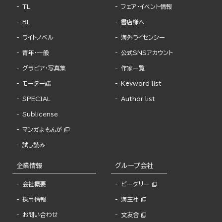
TL
フェア・イベント情報
BL
書店様へ
ライトノベル
海外ライセンシー
青年・一般
公式SNSアカウント
グラビア・写真集
作家一覧
モーター誌
Keyword list
SPECIAL
Author list
Sublicense
マンガよもんが
試し読み
企業情報
グループ会社
会社概要
ビーグリー
採用情報
海王社
お問い合わせ
文友舎