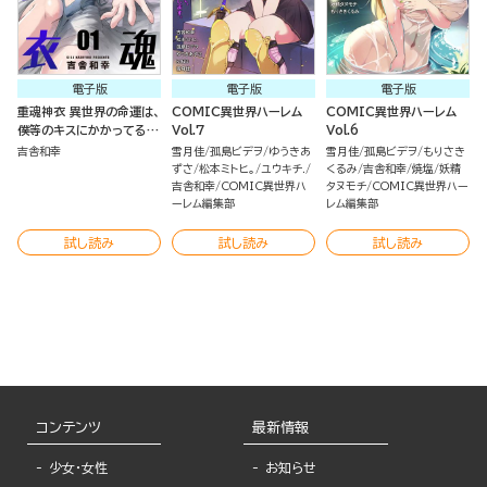
電子版
電子版
電子版
重魂神衣 異世界の命運は、
COMIC異世界ハーレム
COMIC異世界ハーレム
僕等のキスにかかってるよ
Vol.7
Vol.6
うです。（分冊版）
吉舎和幸
雪月佳
孤島ビデヲ
ゆうきあ
雪月佳
孤島ビデヲ
もりさき
ずさ
松本ミトヒ。
ユウキチ.
くるみ
吉舎和幸
焼塩
妖精
吉舎和幸
COMIC異世界ハ
タヌモチ
COMIC異世界ハー
ーレム編集部
レム編集部
試し読み
試し読み
試し読み
コンテンツ
最新情報
少女・女性
お知らせ