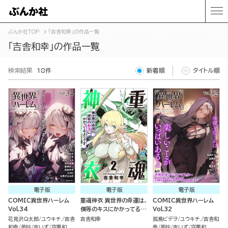
ぶんか社TOP
「吉舎和幸」の作品一覧
「吉舎和幸」の作品一覧
検索結果
18件
新着順
タイトル順
電子版
電子版
電子版
COMIC異世界ハーレム
重魂神衣 異世界の命運は、
COMIC異世界ハーレム
Vol.34
僕等のキスにかかってるよ
Vol.32
うです。 （2）
花見沢Q太郎
ユウキチ.
吉舎
吉舎和幸
孤島ビデヲ
ユウキチ.
吉舎和
和幸
葵抄
吉いず
空栗和
幸
葵抄
吉いず
空栗和