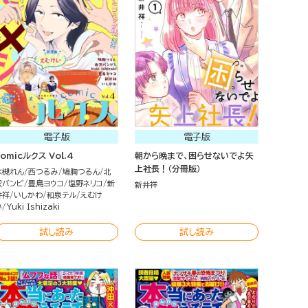
電子版
電子版
comicルクス Vol.4
朝から晩まで、困らせないでよ矢
上社長！（分冊版）
水槻れん
西つるみ
鳩胸つるん
北
沢バンビ
豊島ヨウコ
塩野ネリコ
新
新井祥
井祥
いしかわ
和泉テル
えむけ
い
Yuki Ishizaki
試し読み
試し読み