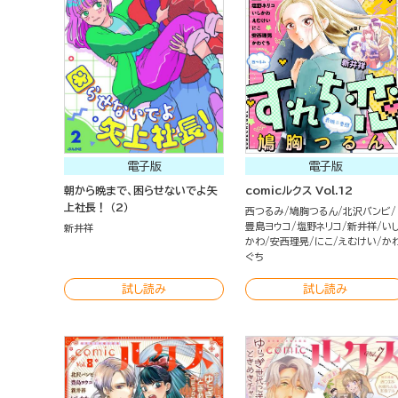
電子版
電子版
朝から晩まで、困らせないでよ矢
comicルクス Vol.12
上社長！ （2）
西つるみ
鳩胸つるん
北沢バンビ
豊島ヨウコ
塩野ネリコ
新井祥
い
新井祥
かわ
安西理晃
にこ
えむけい
か
ぐち
試し読み
試し読み