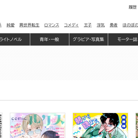
履歴
係
純愛
異世界転生
ロマンス
コメディ
王子
浮気
勇者
ほのぼ
ライトノベル
青年・一般
グラビア・写真集
モーター誌