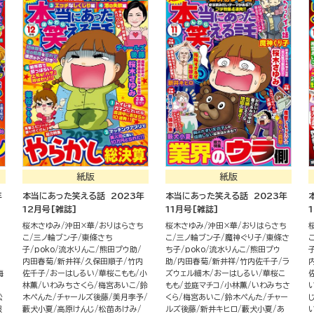
紙版
紙版
年
本当にあった笑える話 2023年
本当にあった笑える話 2023年
12月号[雑誌]
11月号[雑誌]
桜木さゆみ
沖田×華
おりはらさち
桜木さゆみ
沖田×華
おりはらさち
こ
三ノ輪ブン子
東條さち
こ
三ノ輪ブン子
魔神ぐり子
東條さ
子
poko
流水りんこ
熊田プウ助
ち子
poko
流水りんこ
熊田プウ
内田春菊
新井祥
久保田順子
竹内
助
内田春菊
新井祥
竹内佐千子
ラ
梅
佐千子
おーはしるい
華桜こもも
小
ズウェル細木
おーはしるい
華桜こ
林薫
いわみちさくら
梅宮あいこ
鈴
もも
並庭マチコ
小林薫
いわみちさ
松
木ぺんた
チャールズ後藤
美月李予
くら
梅宮あいこ
鈴木ぺんた
チャー
服
藪犬小夏
高原けんじ
松苗あけみ
ルズ後藤
新井キヒロ
藪犬小夏
あ