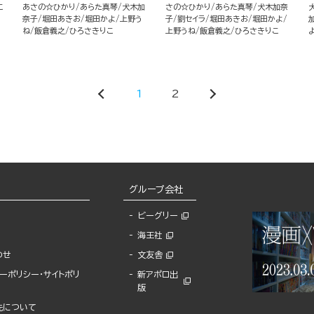
こ
あさの☆ひかり
あらた真琴
犬木加
さの☆ひかり
あらた真琴
犬木加奈
奈子
堀田あきお
堀田かよ
上野う
子
劉セイラ
堀田あきお
堀田かよ
ね
飯倉義之
ひろさきりこ
上野うね
飯倉義之
ひろさきりこ
1
2
グループ会社
ビーグリー
海王社
わせ
文友舎
ーポリシー・サイトポリ
新アポロ出
版
先について