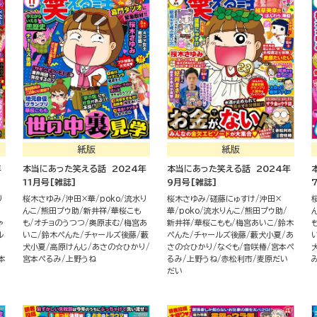
紙版
紙版
年
本当にあった笑える話 2024年
本当にあった笑える話 2024年
11月号[雑誌]
9月号[雑誌]
り
桜木さゆみ
沖田×華
poko
流水り
桜木さゆみ
磋藤にゅすけ
沖田×
んこ
熊田プウ助
新井祥
華桜こも
華
poko
流水りんこ
熊田プウ助
ゃ
も
オチョのうつつ
奥原まむ
梅宮あ
新井祥
華桜こもも
梅宮あいこ
鈴木
ル
いこ
鈴木ぺんた
チャールズ後藤
藪
ぺんた
チャールズ後藤
藪犬小夏
あ
犬小夏
高原けんじ
あさの☆ひかり
さの☆ひかり
なぐも
音咲椿
宮本ぺ
本
宮本ぺるみ
上野うね
るみ
上野うね
赤松利市
麦原だい
だい