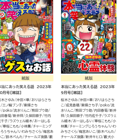
紙版
紙版
本当にあった笑える話 2023年
本当にあった笑える話 2023年
10月号[雑誌]
9月号[雑誌]
桜木さゆみ
沖田×華
おりはらさち
桜木さゆみ
沖田×華
おりはらさち
こ
三ノ輪ブン子
東條さち
こ
成見香穂
東條さち子
poko
流
子
poko
流水りんこ
熊田プウ助
水りんこ
熊田プウ助
内田春菊
新井
内田春菊
新井祥
久保田順子
竹内
祥
久保田順子
竹内佐千子
ラズウェ
佐千子
ラズウェル細木
おーはしる
ル細木
おーはしるい
華桜こもも
小
い
華桜こもも
小林薫
チャーミング
林薫
チャーミングじろうちゃん
いわ
じろうちゃん
いわみちさくら
梅宮あ
みちさくら
梅宮あいこ
鈴木ぺんた
いこ
鈴木ぺんた
チャールズ後藤
藪
チャールズ後藤
新井キヒロ
藪犬小