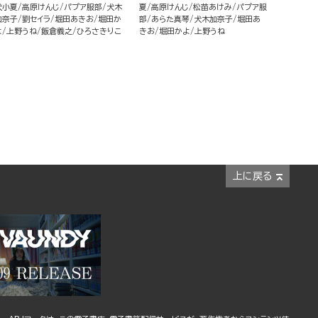
犬小夏
高原けんじ
パプア服部
犬木
夏
高原けんじ
松苗あけみ
パプア服
加奈子
劉セイラ
堀田あきお
堀田か
部
あらた真琴
犬木加奈子
堀田あ
よ
上野うね
飯倉義之
ひろさきりこ
きお
堀田かよ
上野うね
上に戻る