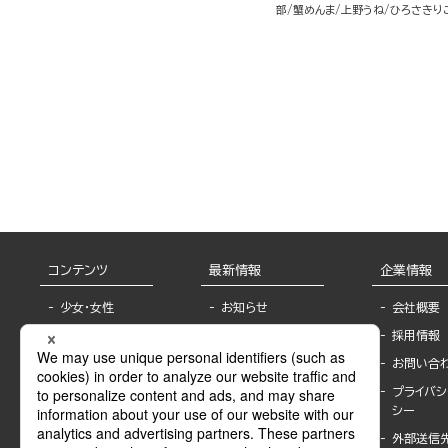
部
蟹めんま
上野うね
ひろさきり
コンテンツ
最新情報
企業情報
少女・女性
お知らせ
会社概要
TL
フェア・イベント情
採用情報
報
BL
お問い合
書店様へ
ライトノベル
プライバシ
海外ライセンシー
シー
青年・一般
公式SNSアカウ
外部送信
グラビア・写真