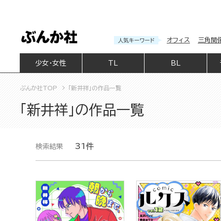
オフィス
三角関
人気キーワード
少女・女性
TL
BL
ぶんか社TOP
「新井祥」の作品一覧
「新井祥」の作品一覧
31件
検索結果