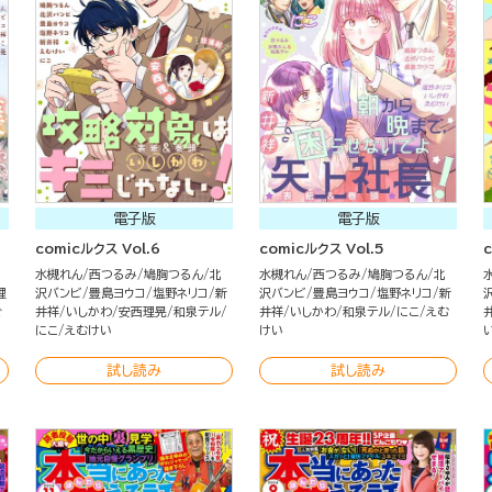
電子版
電子版
comicルクス Vol.6
comicルクス Vol.5
水槻れん
西つるみ
鳩胸つるん
北
水槻れん
西つるみ
鳩胸つるん
北
理
沢バンビ
豊島ヨウコ
塩野ネリコ
新
沢バンビ
豊島ヨウコ
塩野ネリコ
新
ぐ
井祥
いしかわ
安西理晃
和泉テル
井祥
いしかわ
和泉テル
にこ
えむ
にこ
えむけい
けい
試し読み
試し読み