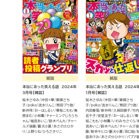
紙版
紙版
本当にあった笑える話 2024年
本当にあった笑える話 2024
3月号[雑誌]
1月号[雑誌]
桜木さゆみ
沖田×華
東條さち
桜木さゆみ
沖田×華
東條さち
子
poko
流水りんこ
熊田プウ助
子
poko
流水りんこ
熊田プウ助
新井祥
おーはしるい
華桜こもも
奥
内田春菊
新井祥
久保田順子
竹内
原まむ
小林薫
チャーミングじろうち
佐千子
安堂友子
おーはしるい
華
ゃん
梅宮あいこ
鈴木ぺんた
チャー
桜こもも
小林薫
いわみちさくら
ルズ後藤
藪犬小夏
あさの☆ひか
宮あいこ
鈴木ぺんた
チャールズ後
り
上野うね
ひろさきりこ
藤
新井キヒロ
藪犬小夏
田口始
苗あけみ
あさの☆ひかり
パプア