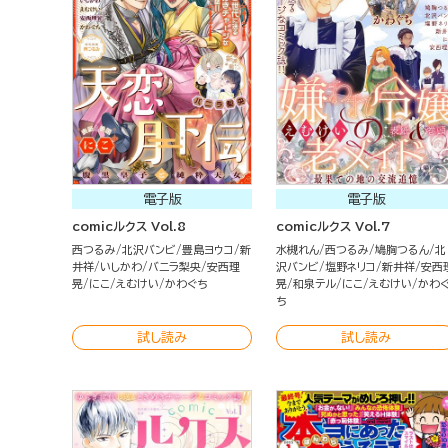
電子版
電子版
comicルクス Vol.8
comicルクス Vol.7
西つるみ
北沢バンビ
豊島ヨウコ
新
水槻れん
西つるみ
鳩胸つるん
北
井祥
いしかわ
バニラ梨央
安西理
沢バンビ
塩野ネリコ
新井祥
安西
晃
にこ
えむけい
かわぐち
晃
和泉テル
にこ
えむけい
かわ
ち
試し読み
試し読み