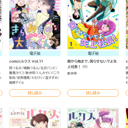
電子版
電子版
comicルクス Vol.11
朝から晩まで、困らせないでよ矢
上社長！ （1）
西つるみ
鳩胸つるん
北沢バンビ
し
豊島ヨウコ
新井祥
いしかわ
バニラ
新井祥
わ
梨央
安西理晃
えむけい
盃すずめ
柚原テイル
試し読み
試し読み