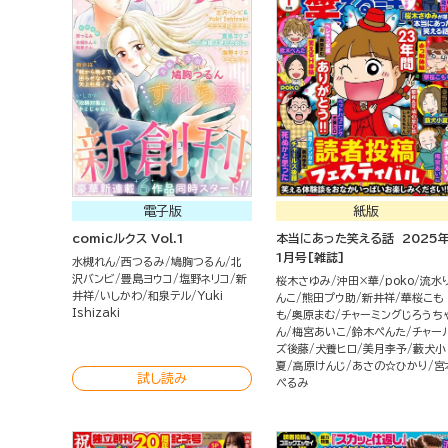
電子版
紙版
comicルクス Vol.1
本当にあった笑える話 2025
1月号[雑誌]
水槻れん
西つるみ
鳩胸つるん
北
沢バンビ
豊島ヨウコ
塩野ネリコ
新
桜木さゆみ
沖田×華
poko
流水
井祥
いしかわ
和泉テル
Yuki
んこ
熊田プウ助
新井祥
華桜こも
Ishizaki
も
奥原まむ
チャーミングじろうち
ん
梅宮あいこ
鈴木ぺんた
チャー
ズ後藤
犬養ヒロ
美月李予
藪犬小
夏
高原けんじ
あさの☆ひかり
宮
試し読み
ぺるみ