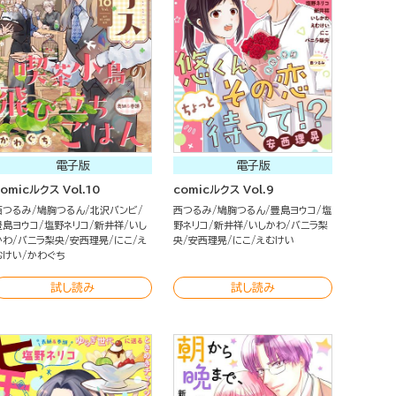
電子版
電子版
comicルクス Vol.10
comicルクス Vol.9
西つるみ
鳩胸つるん
北沢バンビ
西つるみ
鳩胸つるん
豊島ヨウコ
塩
豊島ヨウコ
塩野ネリコ
新井祥
いし
野ネリコ
新井祥
いしかわ
バニラ梨
かわ
バニラ梨央
安西理晃
にこ
え
央
安西理晃
にこ
えむけい
むけい
かわぐち
試し読み
試し読み