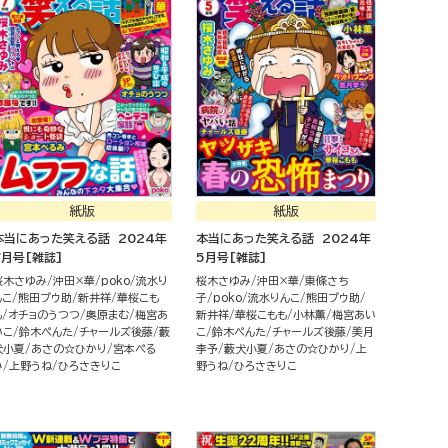
紙版
紙版
本当にあった笑える話 2024年
本当にあった笑える話 2024年
7月号[雑誌]
5月号[雑誌]
桜木さゆみ
沖田×華
poko
流水り
桜木さゆみ
沖田×華
東條さち
んこ
熊田プウ助
新井祥
華桜こも
子
poko
流水りんこ
熊田プウ助
も
オチョのうつつ
奥原まむ
梅宮あ
新井祥
華桜こもも
小林薫
梅宮あい
いこ
鈴木ぺんた
チャールズ後藤
藪
こ
鈴木ぺんた
チャールズ後藤
美月
犬小夏
あさの☆ひかり
宮本ぺる
李予
藪犬小夏
あさの☆ひかり
上
み
上野うね
ひろさきりこ
野うね
ひろさきりこ