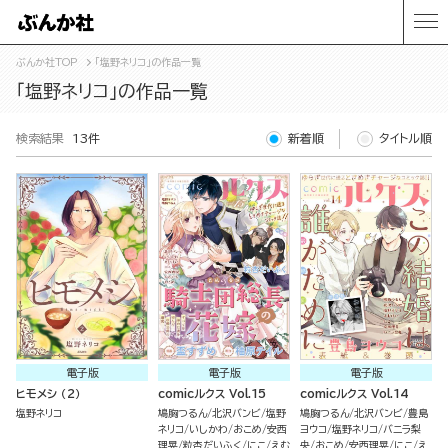
ぶんか社TOP
「塩野ネリコ」の作品一覧
「塩野ネリコ」の作品一覧
検索結果
13件
新着順
タイトル順
電子版
電子版
電子版
ヒモメシ （2）
comicルクス Vol.15
comicルクス Vol.14
塩野ネリコ
鳩胸つるん
北沢バンビ
塩野
鳩胸つるん
北沢バンビ
豊島
ネリコ
いしかわ
おこめ
安西
ヨウコ
塩野ネリコ
バニラ梨
理晃
粒杏だいふく
にこ
えむ
央
おこめ
安西理晃
にこ
え