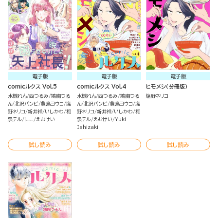
電子版
電子版
電子版
comicルクス Vol.5
comicルクス Vol.4
ヒモメシ（分冊版）
水槻れん
西つるみ
鳩胸つる
水槻れん
西つるみ
鳩胸つる
塩野ネリコ
ん
北沢バンビ
豊島ヨウコ
塩
ん
北沢バンビ
豊島ヨウコ
塩
野ネリコ
新井祥
いしかわ
和
野ネリコ
新井祥
いしかわ
和
泉テル
にこ
えむけい
泉テル
えむけい
Yuki
Ishizaki
試し読み
試し読み
試し読み