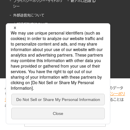
プライバシーポリシー・サイトポリ
新アポロ出版
シー
外部送信先について
内部通報制度について
ぶんか社が運営するサイトでは、利便性向上のためにCookie等のデータ
を使用しています。 当社のCookieについての詳細は、「
プライバシーポリ
シー
」をご覧ください。当サイトでは、訪問者の個人情報を追跡することは
ABJマークは、この電子書店・電子書籍配信サービスが、著作権者からコンテンツ使用許諾を
ありません。
得た正規版配信サービスであることを示す登録商標(登録番号 第6091713号)です。
ABJマークの詳細、ABJマークを掲示しているサービスの一覧はこちら。
https://aebs.or.jp/
同意する
© 2025 BUNKASHA