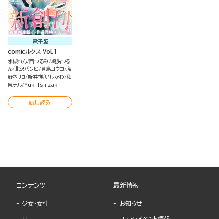
電子版
comicルクス Vol.1
水槻れん
西つるみ
鳩胸つる
ん
北沢バンビ
豊島ヨウコ
塩
野ネリコ
新井祥
いしかわ
和
泉テル
Yuki Ishizaki
試し読み
コンテンツ
最新情報
少女・女性
お知らせ
TL
フェア・イベント情報