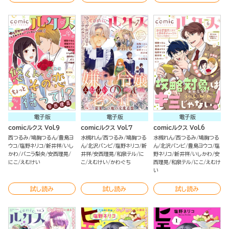
電子版
電子版
電子版
comicルクス Vol.9
comicルクス Vol.7
comicルクス Vol.6
西つるみ
鳩胸つるん
豊島ヨ
水槻れん
西つるみ
鳩胸つる
水槻れん
西つるみ
鳩胸つる
ウコ
塩野ネリコ
新井祥
いし
ん
北沢バンビ
塩野ネリコ
新
ん
北沢バンビ
豊島ヨウコ
塩
かわ
バニラ梨央
安西理晃
井祥
安西理晃
和泉テル
に
野ネリコ
新井祥
いしかわ
安
にこ
えむけい
こ
えむけい
かわぐち
西理晃
和泉テル
にこ
えむけ
い
試し読み
試し読み
試し読み