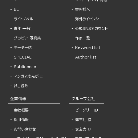
BL
書店様へ
ライトノベル
海外ライセンシー
青年・一般
公式SNSアカウント
グラビア・写真集
作家一覧
モーター誌
Keyword list
SPECIAL
Author list
Sublicense
マンガよもんが
試し読み
企業情報
グループ会社
会社概要
ビーグリー
採用情報
海王社
お問い合わせ
文友舎