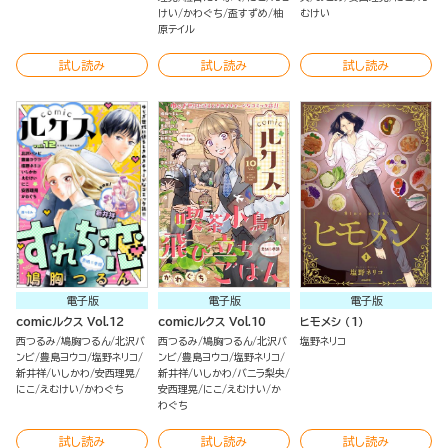
けい
かわぐち
盃すずめ
柚
むけい
原テイル
試し読み
試し読み
試し読み
電子版
電子版
電子版
comicルクス Vol.12
comicルクス Vol.10
ヒモメシ （1）
西つるみ
鳩胸つるん
北沢バ
西つるみ
鳩胸つるん
北沢バ
塩野ネリコ
ンビ
豊島ヨウコ
塩野ネリコ
ンビ
豊島ヨウコ
塩野ネリコ
新井祥
いしかわ
安西理晃
新井祥
いしかわ
バニラ梨央
にこ
えむけい
かわぐち
安西理晃
にこ
えむけい
か
わぐち
試し読み
試し読み
試し読み