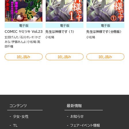
電子版
電子版
電子版
COMIC ヤミツキ Vol.23
先生は神様です （1）
先生は神様です（分冊版）
玄田げんた
石川オレオ
かざ
小松鳩
小松鳩
あな
伊藤あんよ
小松鳩
高
田千種
試し読み
試し読み
試し読み
コンテンツ
最新情報
少女・女性
お知らせ
TL
フェア・イベント情報