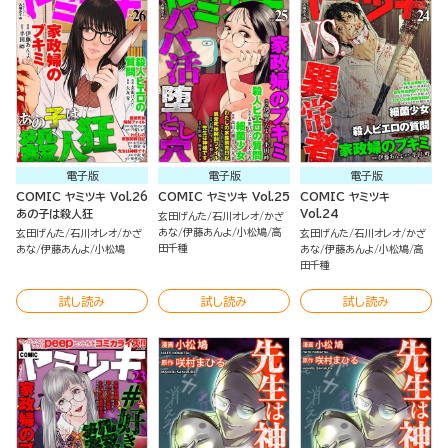
電子版
電子版
電子版
COMIC ヤミツキ Vol.26
COMIC ヤミツキ Vol.25
COMIC ヤミツキ
あの子は殺人狂
Vol.24
玄田げんた
石川オレオ
かざ
あな
伊藤あんよ
小松鳩
高
玄田げんた
石川オレオ
かざ
玄田げんた
石川オレオ
かざ
田千種
あな
伊藤あんよ
小松鳩
あな
伊藤あんよ
小松鳩
高
田千種
試し読み
試し読み
試し読み