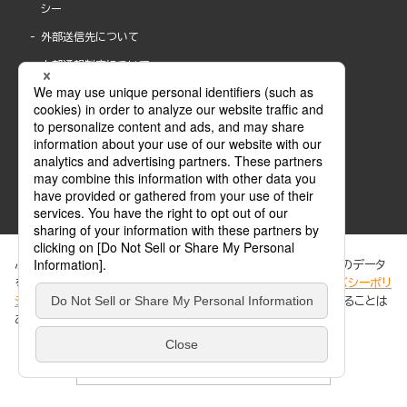
シー
外部送信先について
内部通報制度について
ぶんか社が運営するサイトでは、利便性向上のためにCookie等のデータ
を使用しています。 当社のCookieについての詳細は、「
プライバシーポリ
シー
」をご覧ください。当サイトでは、訪問者の個人情報を追跡することは
ABJマークは、この電子書店・電子書籍配信サービスが、著作権者からコンテンツ使用許諾を
ありません。
得た正規版配信サービスであることを示す登録商標(登録番号 第6091713号)です。
ABJマークの詳細、ABJマークを掲示しているサービスの一覧はこちら。
https://aebs.or.jp/
同意する
© 2025 BUNKASHA