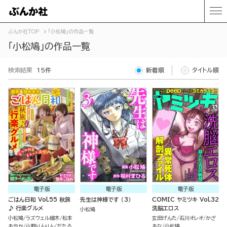
ぶんか社TOP
「小松鳩」の作品一覧
「小松鳩」の作品一覧
検索結果
15件
新着順
タイトル順
電子版
電子版
電子版
ごはん日和 Vol.55 秋旅
先生は神様です （3）
COMIC ヤミツキ Vol.32
♪ 行楽グルメ
洗脳エロス
小松鳩
小松鳩
ラズウェル細木
松本
玄田げんた
石川オレオ
かざ
あやか
山野りんりん
だたろ
あな
小松鳩