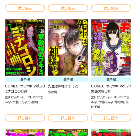
試し読み
試し読み
試し読み
電子版
電子版
電子版
COMIC ヤミツキ Vol.28
先生は神様です （2）
COMIC ヤミツキ Vol.27
ミナゴロシ計画
家族の殺し方
小松鳩
玄田げんた
石川オレオ
かざ
玄田げんた
石川オレオ
かざ
あな
伊藤あんよ
小松鳩
あな
伊藤あんよ
小松鳩
高
田千種
試し読み
試し読み
試し読み