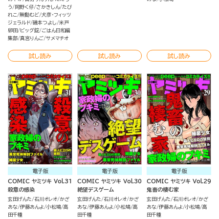
う
岡野く仔
さかきしん
たび
れこ
無動むど
犬彦・フィッツ
ジェラルド
磯本つよし
米戸
卵田
ビッグ錠
ごはん日和編
集部
真宮りんご
サメマチオ
試し読み
試し読み
試し読み
電子版
電子版
電子版
COMIC ヤミツキ Vol.31
COMIC ヤミツキ Vol.30
COMIC ヤミツキ Vol.29
殺意の感染
絶望デスゲーム
鬼畜の棲む家
玄田げんた
石川オレオ
かざ
玄田げんた
石川オレオ
かざ
玄田げんた
石川オレオ
かざ
あな
伊藤あんよ
小松鳩
高
あな
伊藤あんよ
小松鳩
高
あな
伊藤あんよ
小松鳩
高
田千種
田千種
田千種