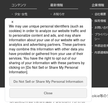
コンテンツ
最新情報
企業情報
少女・女性
お知らせ
会社概要
TL
フェア・イベント情
採用情報
報
BL
お問い合
書店様へ
ライトノベル
プライバシ
海外ライセンシー
シー
青年・一般
公式SNSアカウ
外部送信
グラビア・写真
ント
集
内部通報
作家一覧
モーター誌
Keyword list
SPECIAL
Author list
Sublicense
マンガよもん
が
試し読み
ぶんか社が運営するサイトでは、利便性向上のためにCookie等のデ
は、訪問者の個人情報を追跡することはありません。