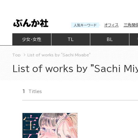
オフィス
三角関
人気キーワード
少女・女性
TL
BL
Top
List of works by "Sachi Miyabe"
List of works by "Sachi M
1
Titles