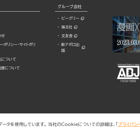
グループ会社
ビーグリー
海王社
わせ
文友舎
ーポリシー・サイトポリ
新アポロ出
版
先について
制度について
ータを使用しています。 当社のCookieについての詳細は、「
プライバシ
© 2025 BUNKASHA