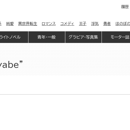
履歴
係
純愛
異世界転生
ロマンス
コメディ
王子
浮気
勇者
ほのぼ
ライトノベル
青年・一般
グラビア・写真集
モーター誌
iyabe"