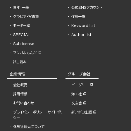
青年・一般
公式SNSアカウント
グラビア・写真集
作家一覧
モーター誌
Keyword list
SPECIAL
Author list
Sublicense
マンガよもんが
試し読み
企業情報
グループ会社
会社概要
ビーグリー
採用情報
海王社
お問い合わせ
文友舎
プライバシーポリシー・サイトポリ
新アポロ出版
シー
外部送信先について