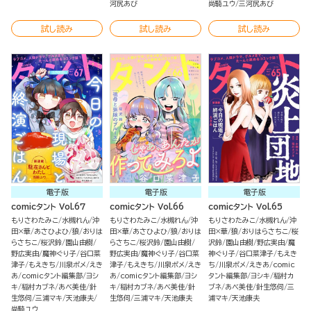
河尻あび
尚騎ユウ
三河尻あび
試し読み
試し読み
試し読み
電子版
電子版
電子版
comicタント Vol.67
comicタント Vol.66
comicタント Vol.65
もりさわたみこ
水槻れん
沖
もりさわたみこ
水槻れん
沖
もりさわたみこ
水槻れん
沖
田×華
あさひよひ
狼
おりは
田×華
あさひよひ
狼
おりは
田×華
狼
おりはらさちこ
桜
らさちこ
桜沢鈴
園山由樹
らさちこ
桜沢鈴
園山由樹
沢鈴
園山由樹
野広実由
魔
野広実由
魔神ぐり子
谷口菜
野広実由
魔神ぐり子
谷口菜
神ぐり子
谷口菜津子
もえき
津子
もえきち
川泉ポメ
えき
津子
もえきち
川泉ポメ
えき
ち
川泉ポメ
えきあ
comic
あ
comicタント編集部
ヨシ
あ
comicタント編集部
ヨシ
タント編集部
ヨシキ
稲村カ
キ
稲村カブネ
あべ美佳
針
キ
稲村カブネ
あべ美佳
針
ブネ
あべ美佳
針生悠伺
三
生悠伺
三浦マキ
天池康夫
生悠伺
三浦マキ
天池康夫
浦マキ
天池康夫
尚騎ユウ