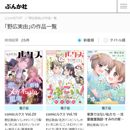
ぶんか社TOP
「野広実由」の作品一覧
「野広実由」の作品一覧
検索結果
26件
新着順
タイトル順
電子版
電子版
電子版
comicルクス Vol.20
comicルクス Vol.19
家族ではない私たち ―児
童養護施設・すみれの家―
野広実由
いしかわ
バニラ梨
野広実由
北沢バンビ
いしか
（2）
央
おこめ
えむけい
らくが
わ
おこめ
にこ
えむけい
か
野広実由
ヨシキ
ん
絵子くみ
南海本体
わぐち
盃すずめ
柚原テイル