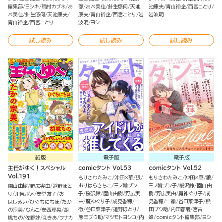
編集部
ヨシキ
稲村カブネ
あ
部
あべ美佳
針生悠伺
天池
池康夫
青山裕企
西宮ことり
べ美佳
針生悠伺
天池康夫
康夫
青山裕企
西宮ことり
岩
岩波明
青山裕企
西宮ことり
波明
ヨシ
試し読み
試し読み
試し読み
紙版
電子版
電子版
主任がゆく！スペシャル
comicタント Vol.53
comicタント Vol.52
Vol.191
もりさわたみこ
沖田×華
狼
もりさわたみこ
沖田×華
狼
おりはらさちこ
三ノ輪ブン
三ノ輪ブン子
桜沢鈴
園山由
園山由樹
野広実由
道野ほと
子
桜沢鈴
園山由樹
野広実
樹
野広実由
魔神ぐり子
成
り
川泉ポメ
安堂友子
おー
由
魔神ぐり子
成見香穂
一
見香穂
一徹
谷口菜津子
熊
はしるい
ひぐちにちほ
たか
徹
谷口菜津子
道野ほとり
田プウ助
内田春菊
宮古
の宗美
むんこ
安西理晃
胡
熊田プウ助
マツモトヨシコ
内
蜂
comicタント編集部
ヨシ
桃ちの
佐野妙
えきあ
フナカ