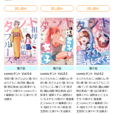
試し読み
試し読み
試し読み
電子版
電子版
電子版
comicタント Vol.64
comicタント Vol.63
comicタント Vol.62
沖田×華
あさひよひ
狼
おり
もりさわたみこ
水槻れん
沖
もりさわたみこ
水槻れん
沖
はらさちこ
桜沢鈴
園山由
田×華
あさひよひ
狼
おりは
田×華
狼
おりはらさちこ
三
樹
野広実由
谷口菜津子
も
らさちこ
三ノ輪ブン子
桜沢
ノ輪ブン子
桜沢鈴
園山由樹
えきち
川泉ポメ
comicタン
鈴
園山由樹
野広実由
谷口
野広実由
一徹
谷口菜津子
ト編集部
ヨシキ
三浦マキ
天
菜津子
唐草ミチル
道野ほと
唐草ミチル
道野ほとり
もえ
池康夫
り
もえきち
川泉ポメ
飯倉義
きち
川泉ポメ
飯倉義
之
comicタント編集部
ヨシ
之
comicタント編集部
ヨシ
キ
稲村カブネ
あべ美佳
針
キ
稲村カブネ
あべ美佳
針
生悠伺
三浦マキ
天池康夫
生悠伺
三浦マキ
天池康夫