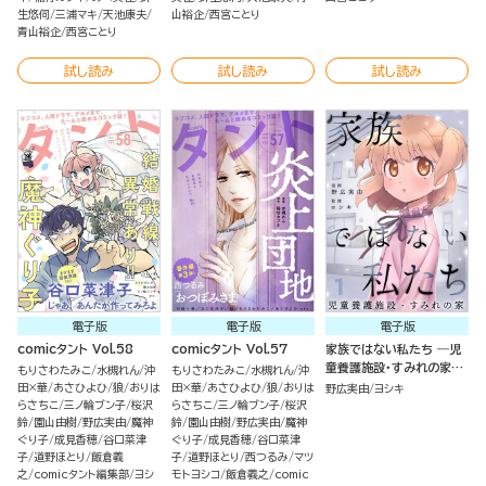
生悠伺
三浦マキ
天池康夫
山裕企
西宮ことり
青山裕企
西宮ことり
試し読み
試し読み
試し読み
電子版
電子版
電子版
comicタント Vol.58
comicタント Vol.57
家族ではない私たち ―児
童養護施設・すみれの家
もりさわたみこ
水槻れん
沖
もりさわたみこ
水槻れん
沖
―（分冊版）
田×華
あさひよひ
狼
おりは
田×華
あさひよひ
狼
おりは
野広実由
ヨシキ
らさちこ
三ノ輪ブン子
桜沢
らさちこ
三ノ輪ブン子
桜沢
鈴
園山由樹
野広実由
魔神
鈴
園山由樹
野広実由
魔神
ぐり子
成見香穂
谷口菜津
ぐり子
成見香穂
谷口菜津
子
道野ほとり
飯倉義
子
道野ほとり
西つるみ
マツ
之
comicタント編集部
ヨシ
モトヨシコ
飯倉義之
comic