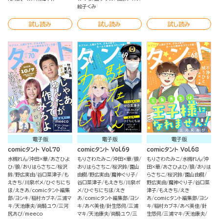
絵子くみ
試し読み
試し読み
試し読み
電子版
電子版
電子版
comicタント Vol.70
comicタント Vol.69
comicタント Vol.68
水槻れん
沖田×華
あさひよ
もりさわたみこ
沖田×華
狼
もりさわたみこ
水槻れん
沖
ひ
狼
おりはらさちこ
桜沢
おりはらさちこ
桜沢鈴
園山
田×華
あさひよひ
狼
おりは
鈴
野広実由
谷口菜津子
も
由樹
野広実由
魔神ぐり子
らさちこ
桜沢鈴
園山由樹
えきち
川泉ポメ
ひぐちにち
谷口菜津子
もえきち
川泉ポ
野広実由
魔神ぐり子
谷口菜
ほ
えきあ
comicタント編集
メ
ひぐちにちほ
えき
津子
もえきち
えき
部
ヨシキ
稲村カブネ
三浦マ
あ
comicタント編集部
ヨシ
あ
comicタント編集部
ヨシ
キ
天池康夫
尚騎ユウ
三河
キ
あべ美佳
針生悠伺
三浦
キ
稲村カブネ
あべ美佳
針
尻あび
meeco
マキ
天池康夫
尚騎ユウ
三
生悠伺
三浦マキ
天池康夫