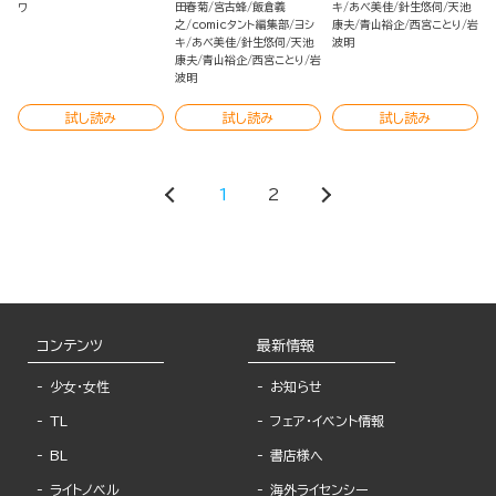
田春菊
宮古蜂
飯倉義
キ
あべ美佳
針生悠伺
天池
ワ
之
comicタント編集部
ヨシ
康夫
青山裕企
西宮ことり
岩
キ
あべ美佳
針生悠伺
天池
波明
康夫
青山裕企
西宮ことり
岩
波明
試し読み
試し読み
試し読み
1
2
コンテンツ
最新情報
少女・女性
お知らせ
TL
フェア・イベント情報
BL
書店様へ
ライトノベル
海外ライセンシー