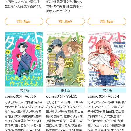
キ
稲村カブネ
あべ美佳
針
タント編集部
ヨシキ
稲村カ
生悠伺
天池康夫
西宮ことり
ブネ
あべ美佳
針生悠伺
天
池康夫
西宮ことり
試し読み
試し読み
試し読み
電子版
電子版
電子版
comicタント Vol.56
comicタント Vol.55
comicタント Vol.54
もりさわたみこ
水槻れん
沖
もりさわたみこ
沖田×華
あ
もりさわたみこ
沖田×華
狼
田×華
あさひよひ
狼
おりは
さひよひ
狼
おりはらさちこ
おりはらさちこ
三ノ輪ブン
らさちこ
三ノ輪ブン子
桜沢
三ノ輪ブン子
桜沢鈴
園山由
子
桜沢鈴
園山由樹
野広実
鈴
園山由樹
野広実由
魔神
樹
野広実由
魔神ぐり子
成
由
魔神ぐり子
成見香穂
一
ぐり子
成見香穂
一徹
谷口
見香穂
一徹
谷口菜津子
道
徹
道野ほとり
宮古蜂
飯倉
菜津子
西つるみ
マツモトヨ
野ほとり
西つるみ
宮古蜂
義之
comicタント編集部
ヨ
シコ
飯倉義之
comicタント
飯倉義之
comicタント編集
シキ
あべ美佳
針生悠伺
天