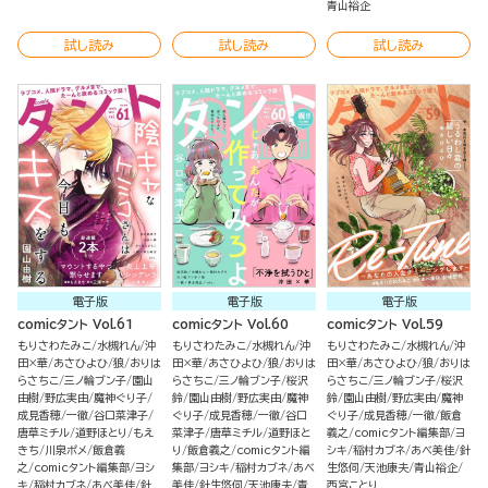
青山裕企
試し読み
試し読み
試し読み
電子版
電子版
電子版
comicタント Vol.61
comicタント Vol.60
comicタント Vol.59
もりさわたみこ
水槻れん
沖
もりさわたみこ
水槻れん
沖
もりさわたみこ
水槻れん
沖
田×華
あさひよひ
狼
おりは
田×華
あさひよひ
狼
おりは
田×華
あさひよひ
狼
おりは
らさちこ
三ノ輪ブン子
園山
らさちこ
三ノ輪ブン子
桜沢
らさちこ
三ノ輪ブン子
桜沢
由樹
野広実由
魔神ぐり子
鈴
園山由樹
野広実由
魔神
鈴
園山由樹
野広実由
魔神
成見香穂
一徹
谷口菜津子
ぐり子
成見香穂
一徹
谷口
ぐり子
成見香穂
一徹
飯倉
唐草ミチル
道野ほとり
もえ
菜津子
唐草ミチル
道野ほと
義之
comicタント編集部
ヨ
きち
川泉ポメ
飯倉義
り
飯倉義之
comicタント編
シキ
稲村カブネ
あべ美佳
針
之
comicタント編集部
ヨシ
集部
ヨシキ
稲村カブネ
あべ
生悠伺
天池康夫
青山裕企
キ
稲村カブネ
あべ美佳
針
美佳
針生悠伺
天池康夫
青
西宮ことり