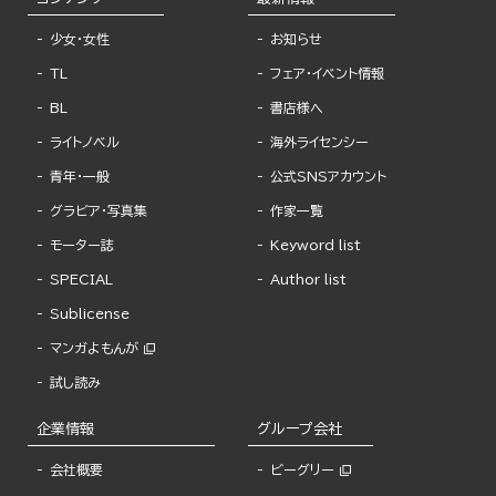
少女・女性
お知らせ
TL
フェア・イベント情報
BL
書店様へ
ライトノベル
海外ライセンシー
青年・一般
公式SNSアカウント
グラビア・写真集
作家一覧
モーター誌
Keyword list
SPECIAL
Author list
Sublicense
マンガよもんが
試し読み
企業情報
グループ会社
会社概要
ビーグリー