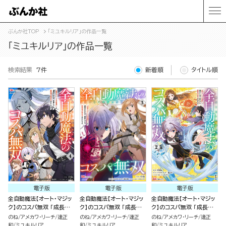
ぶんか社TOP
「ミユキルリア」の作品一覧
「ミユキルリア」の作品一覧
検索結果
7件
新着順
タイトル順
電子版
電子版
電子版
全自動魔法【オート・マジッ
全自動魔法【オート・マジッ
全自動魔法【オート・マジッ
ク】のコスパ無双 「成長ス
ク】のコスパ無双 「成長ス
ク】のコスパ無双 「成長ス
ピードが超遅い」と追放さ
ピードが超遅い」と追放さ
ピードが超遅い」と追放さ
のね
アメカワ・リーチ
逢正
のね
アメカワ・リーチ
逢正
のね
アメカワ・リーチ
逢正
れたが、放置しても経験値
れたが、放置しても経験値
れたが、放置しても経験値
和
ミユキルリア
和
ミユキルリア
和
ミユキルリア