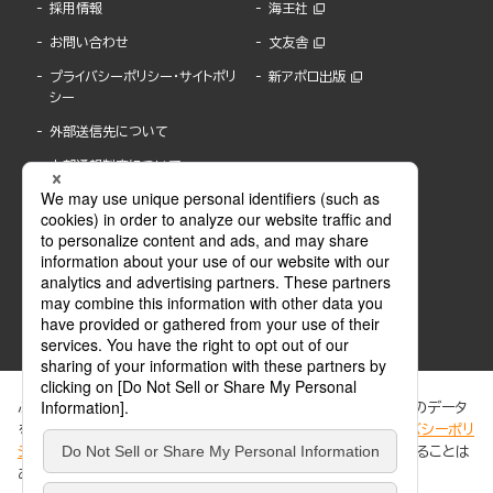
採用情報
海王社
お問い合わせ
文友舎
プライバシーポリシー・サイトポリ
新アポロ出版
シー
外部送信先について
内部通報制度について
ぶんか社が運営するサイトでは、利便性向上のためにCookie等のデータ
を使用しています。 当社のCookieについての詳細は、「
プライバシーポリ
シー
」をご覧ください。当サイトでは、訪問者の個人情報を追跡することは
ABJマークは、この電子書店・電子書籍配信サービスが、著作権者からコンテンツ使用許諾を
ありません。
得た正規版配信サービスであることを示す登録商標(登録番号 第6091713号)です。