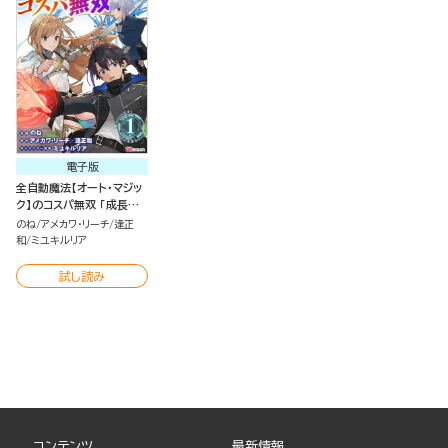
電子版
全自動魔法【オート・マジッ
ク】のコスパ無双 「成長ス
ピードが超遅い」と追放さ
のね
アメカワ・リーチ
逢正
れたが、放置しても経験値
和
ミユキルリア
が集まるみたいです コミッ
ク版（分冊版）
試し読み
コンテンツ
最新情報