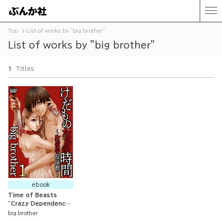
Top
List of works by "big brother"
List of works by "big brother"
1
Titles
ebook
Time of Beasts
~Crazy Dependency
Syndrome~
big brother