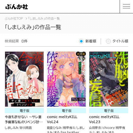
ぶんか社TOP
「しましえみ」の作品一覧
「しましえみ」の作品一覧
検索結果
8件
新着順
タイトル順
電子版
電子版
電子版
今夜も許せない ～サレ妻
comic meltyKILL
comic meltyKILL
予備軍な私のリベンジ計画
Vol.24
Vol.23
～
しましえみ
砂川雨路
能登ひなみ
桐早侑斗
しまし
山田芽衣
chicory
桐早侑
えみ
まろ
big brother
斗
しましえみ
まろ