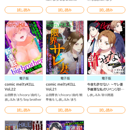
試し読み
試し読み
試し読み
電子版
電子版
電子版
comic meltyKILL
comic meltyKILL
今夜も許せない ～サレ妻
Vol.22
Vol.21
予備軍な私のリベンジ計画
～（分冊版）
山田芽衣
chicory
由刈
し
山田芽衣
chicory
由刈
桐
しましえみ
砂川雨路
ましえみ
まろ
big brother
早侑斗
しましえみ
まろ
試し読み
試し読み
試し読み