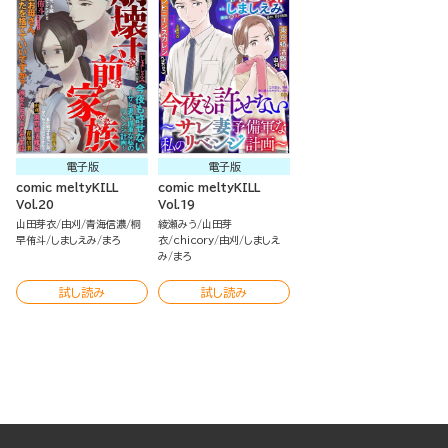
電子版
電子版
comic meltyKILL
comic meltyKILL
Vol.20
Vol.19
山田芽衣
由刈
青海信濃
桐
綾瀬みう
山田芽
早侑斗
しましえみ
まろ
衣
chicory
由刈
しましえ
み
まろ
試し読み
試し読み