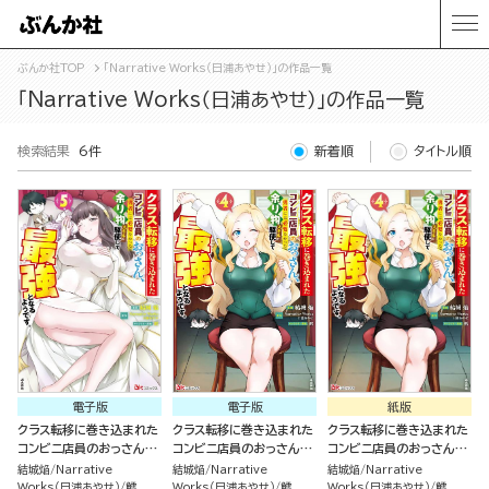
ぶんか社TOP
「Narrative Works（日浦あやせ）」の作品一覧
「Narrative Works（日浦あやせ）」の作品一覧
検索結果
6件
新着順
タイトル順
電子版
電子版
紙版
クラス転移に巻き込まれた
クラス転移に巻き込まれた
クラス転移に巻き込まれた
コンビニ店員のおっさん、
コンビニ店員のおっさん、
コンビニ店員のおっさん、
勇者には必要なかった余り
勇者には必要なかった余り
勇者には必要なかった余り
結城焔
Narrative
結城焔
Narrative
結城焔
Narrative
物スキルを駆使して最強と
物スキルを駆使して最強と
物スキルを駆使して最強と
Works（日浦あやせ）
鱈
Works（日浦あやせ）
鱈
Works（日浦あやせ）
鱈