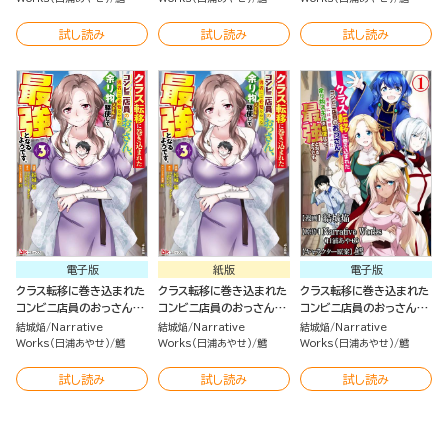
なるようです。 コミック版
なるようです。（4）
なるようです。（4）
（5）
試し読み
試し読み
試し読み
電子版
紙版
電子版
クラス転移に巻き込まれた
クラス転移に巻き込まれた
クラス転移に巻き込まれた
コンビニ店員のおっさん、
コンビニ店員のおっさん、
コンビニ店員のおっさん、
勇者には必要なかった余り
勇者には必要なかった余り
勇者には必要なかった余り
結城焔
Narrative
結城焔
Narrative
結城焔
Narrative
物スキルを駆使して最強と
物スキルを駆使して最強と
物スキルを駆使して最強と
Works（日浦あやせ）
鱈
Works（日浦あやせ）
鱈
Works（日浦あやせ）
鱈
なるようです。（3）
なるようです。（3）
なるようです。 コミック版
（分冊版）
試し読み
試し読み
試し読み