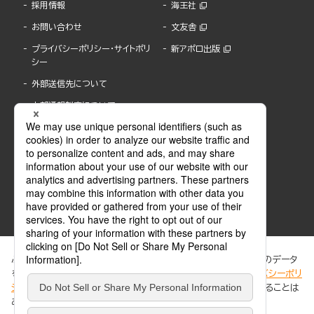
採用情報
海王社
お問い合わせ
文友舎
プライバシーポリシー・サイトポリ
新アポロ出版
シー
外部送信先について
内部通報制度について
ぶんか社が運営するサイトでは、利便性向上のためにCookie等のデータ
を使用しています。 当社のCookieについての詳細は、「
プライバシーポリ
シー
」をご覧ください。当サイトでは、訪問者の個人情報を追跡することは
ABJマークは、この電子書店・電子書籍配信サービスが、著作権者からコンテンツ使用許諾を
ありません。
得た正規版配信サービスであることを示す登録商標(登録番号 第6091713号)です。