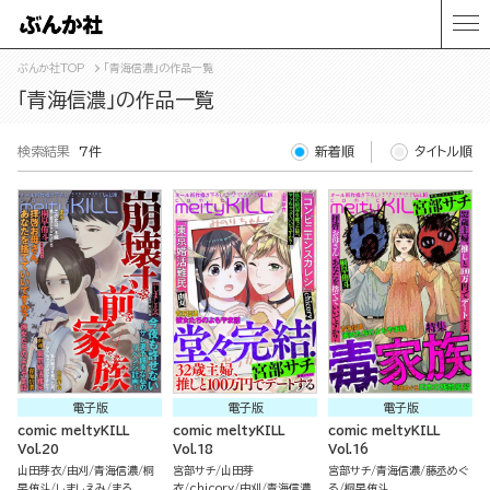
ぶんか社TOP
「青海信濃」の作品一覧
「青海信濃」の作品一覧
検索結果
7件
新着順
タイトル順
電子版
電子版
電子版
comic meltyKILL
comic meltyKILL
comic meltyKILL
Vol.20
Vol.18
Vol.16
山田芽衣
由刈
青海信濃
桐
宮部サチ
山田芽
宮部サチ
青海信濃
藤丞めぐ
早侑斗
しましえみ
まろ
衣
chicory
由刈
青海信濃
る
桐早侑斗