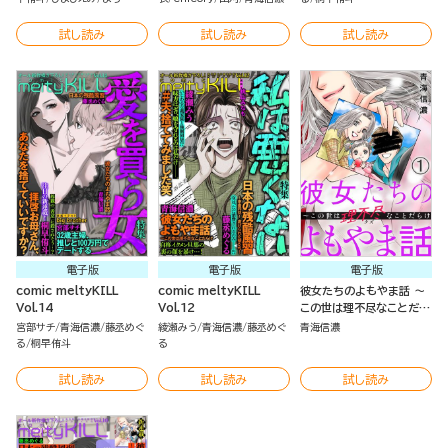
試し読み
試し読み
試し読み
電子版
電子版
電子版
comic meltyKILL
comic meltyKILL
彼女たちのよもやま話 ～
Vol.14
Vol.12
この世は理不尽なことだら
け（分冊版）
宮部サチ
青海信濃
藤丞めぐ
綾瀬みう
青海信濃
藤丞めぐ
青海信濃
る
桐早侑斗
る
試し読み
試し読み
試し読み