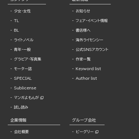
少女・女性
お知らせ
TL
フェア・イベント情報
BL
書店様へ
ライトノベル
海外ライセンシー
青年・一般
公式SNSアカウント
グラビア・写真集
作家一覧
モーター誌
Keyword list
SPECIAL
Author list
Sublicense
マンガよもんが
試し読み
企業情報
グループ会社
会社概要
ビーグリー