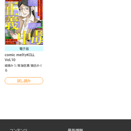
電子版
comic meltyKILL
Vol.10
綾瀬みう
青海信濃
藤丞めぐ
る
試し読み
コンテンツ
最新情報