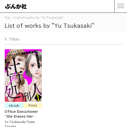
Top
List of works by "Yu Tsukasaki"
List of works by "Yu Tsukasaki"
1
Titles
ebook
Print
Office Executioner
~She Erases Her
Enemies~
Yu Tsukasaki
Tomo
Tanaka