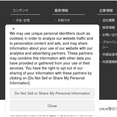
コンテンツ
最新情報
企業情報
少女・女性
お知らせ
会社概要
TL
フェア・イベント情
採用情報
報
BL
お問い合
書店様へ
ライトノベル
プライバシ
海外ライセンシー
シー
青年・一般
公式SNSアカウ
外部送信
グラビア・写真
ント
集
内部通報
作家一覧
モーター誌
Keyword list
SPECIAL
Author list
Sublicense
マンガよもん
が
試し読み
ぶんか社が運営するサイトでは、利便性向上のためにCookie等のデ
は、訪問者の個人情報を追跡することはありません。