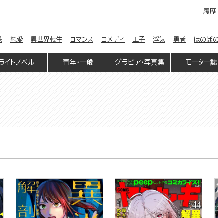
履歴
係
純愛
異世界転生
ロマンス
コメディ
王子
浮気
勇者
ほのぼ
ライトノベル
青年・一般
グラビア・写真集
モーター誌