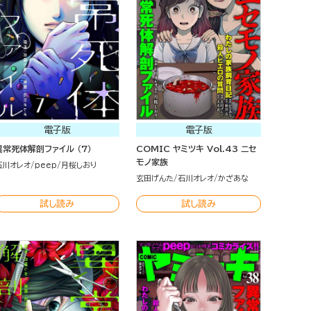
電子版
電子版
異常死体解剖ファイル （7）
COMIC ヤミツキ Vol.43 ニセ
モノ家族
石川オレオ
peep
月桜しおり
玄田げんた
石川オレオ
かざあな
試し読み
試し読み