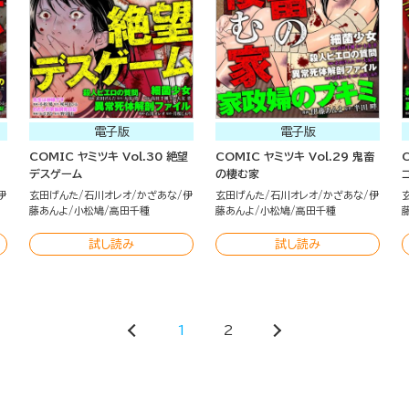
電子版
電子版
COMIC ヤミツキ Vol.30 絶望
COMIC ヤミツキ Vol.29 鬼畜
デスゲーム
の棲む家
伊
玄田げんた
石川オレオ
かざあな
伊
玄田げんた
石川オレオ
かざあな
伊
藤あんよ
小松鳩
高田千種
藤あんよ
小松鳩
高田千種
試し読み
試し読み
1
2