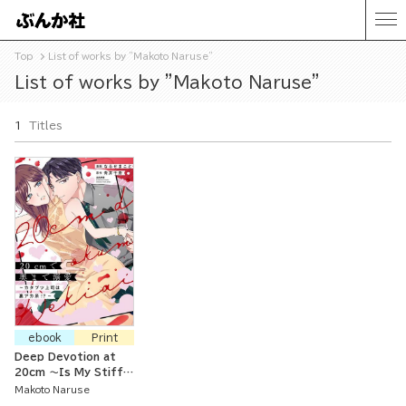
Top
List of works by "Makoto Naruse"
List of works by "Makoto Naruse"
1
Titles
ebook
Print
Deep Devotion at
20cm ～Is My Stiff
Boss a Secret Social
Makoto Naruse
Media Guy！？～