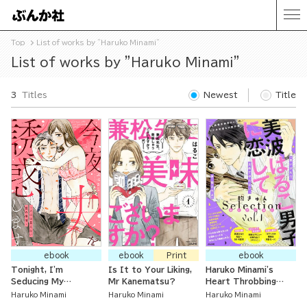
Top
List of works by "Haruko Minami"
List of works by "Haruko Minami"
3
Titles
Newest
Title
ebook
ebook
Print
ebook
Tonight, I'm
Is It to Your Liking,
Haruko Minami's
Seducing My
Mr Kanematsu?
Heart Throbbing
Husband ~ Bedroom
Selection of Boys in
Haruko Minami
Haruko Minami
Haruko Minami
Issues We Can't Tell
Love