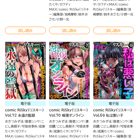
たくや
カワディ
や
カワディMAX
comic
MAX
comic RiSky（リスキ
RiSky（リスキー）編集部
宮
ー）編集部
宮崎摩耶
鈴木お
崎摩耶
鈴木おさむ
小野一光
さむ
小野一光
試し読み
試し読み
試し読み
電子版
電子版
電子版
comic RiSky(リスキー)
comic RiSky(リスキー)
comic RiSky(リスキー)
Vol.72 永遠の監獄
Vol.70 報復オンライン
Vol.69 私は悪い子
あきつみずほ
飯星シンヤ
こ
あきつみずほ
飯星シンヤ
遷
あきつみずほ
飯星シンヤ
遷
にし真樹子
可惜夜季央
成瀬
田膿
こにし真樹子
可惜夜季
田膿
こにし真樹子
可惜夜季
たくや
カワディ
央
成瀬たくや
カワディ
央
成瀬たくや
comic
MAX
comic RiSky（リスキ
MAX
comic RiSky（リスキ
RiSky（リスキー）編集部
宮