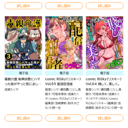
試し読み
試し読み
試し読み
電子版
電子版
電子版
毒親介護 新興宗教にハマ
comic RiSky(リスキー)
comic RiSky(リスキー)
った母がやっと死にました
Vol.65 配信狂信者
Vol.64 賤しく、美しく。
＼(^o^)／ （3）
成瀬たくや
飯星シンヤ
遷田膿
こにし真
飯星シンヤ
遷田膿
こにし真
樹子
可惜夜季央
成瀬たく
樹子
可惜夜季央
成瀬たく
や
comic RiSky（リスキー）
や
カワディMAX
comic
編集部
宮崎摩耶
鈴木おさ
RiSky（リスキー）編集部
宮
む
小野一光
崎摩耶
鈴木おさむ
小野一光
試し読み
試し読み
試し読み