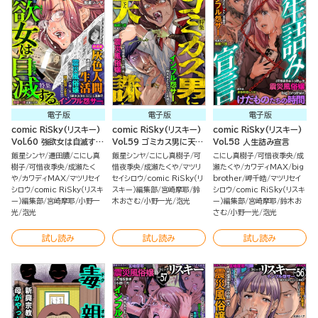
電子版
電子版
電子版
comic RiSky(リスキー)
comic RiSky(リスキー)
comic RiSky(リスキー)
Vol.60 強欲女は自滅す
Vol.59 ゴミカス男に天
Vol.58 人生詰み宣言
る。
誅！
飯星シンヤ
遷田膿
こにし真
飯星シンヤ
こにし真樹子
可
こにし真樹子
可惜夜季央
成
樹子
可惜夜季央
成瀬たく
惜夜季央
成瀬たくや
マツリ
瀬たくや
カワディMAX
big
や
カワディMAX
マツリセイ
セイシロウ
comic RiSky（リ
brother
岬千皓
マツリセイ
シロウ
comic RiSky（リスキ
スキー）編集部
宮崎摩耶
鈴
シロウ
comic RiSky（リスキ
ー）編集部
宮崎摩耶
小野一
木おさむ
小野一光
泡光
ー）編集部
宮崎摩耶
鈴木お
光
泡光
さむ
小野一光
泡光
試し読み
試し読み
試し読み