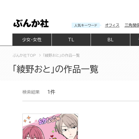
オフィス
三角関
人気キーワード
少女・女性
TL
BL
ぶんか社TOP
「綾野おと」の作品一覧
「綾野おと」の作品一覧
1件
検索結果