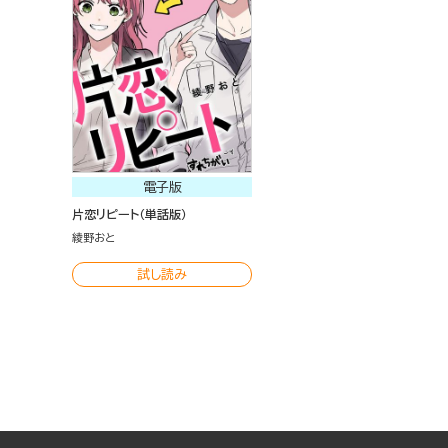
電子版
片恋リピート（単話版）
綾野おと
試し読み