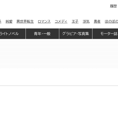
履歴
係
純愛
異世界転生
ロマンス
コメディ
王子
浮気
勇者
ほのぼ
ライトノベル
青年・一般
グラビア・写真集
モーター誌