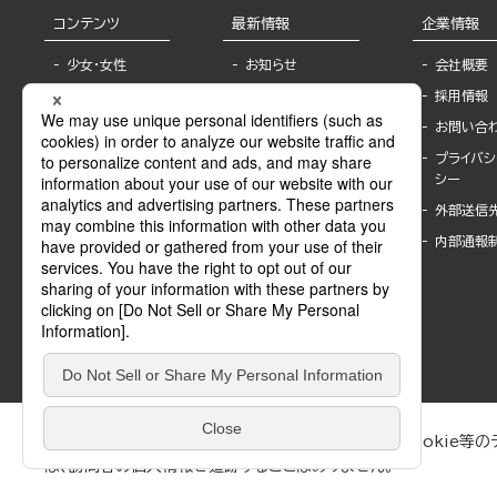
コンテンツ
最新情報
企業情報
少女・女性
お知らせ
会社概要
TL
フェア・イベント情
採用情報
報
BL
お問い合
書店様へ
ライトノベル
プライバシ
海外ライセンシー
シー
青年・一般
公式SNSアカウ
外部送信
グラビア・写真
ント
集
内部通報
作家一覧
モーター誌
Keyword list
SPECIAL
Author list
Sublicense
マンガよもん
が
試し読み
ぶんか社が運営するサイトでは、利便性向上のためにCookie等のデ
は、訪問者の個人情報を追跡することはありません。