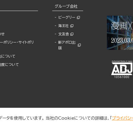
グループ会社
ビーグリー
海王社
わせ
文友舎
ーポリシー・サイトポリ
新アポロ出
版
先について
制度について
ータを使用しています。 当社のCookieについての詳細は、「
プライバシ
© 2025 BUNKASHA