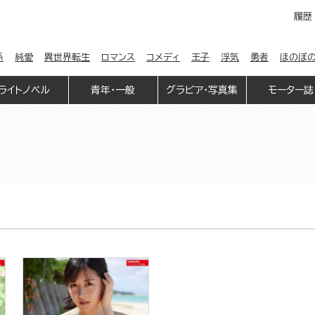
履歴
係
純愛
異世界転生
ロマンス
コメディ
王子
浮気
勇者
ほのぼ
ライトノベル
青年・一般
グラビア・写真集
モーター誌