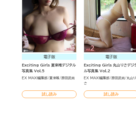
電子版
電子版
Exciting Girls 夏来唯デジタル
Exciting Girls 丸山りさデジ
写真集 Vol.5
ル写真集 Vol.2
EX MAX!編集部
夏来唯
原田武尚
EX MAX!編集部
原田武尚
丸山
さ
試し読み
試し読み