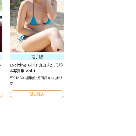
電子版
タ
Exciting Girls 丸山りさデジタ
ル写真集 Vol.1
り
EX MAX!編集部
原田武尚
丸山り
さ
試し読み