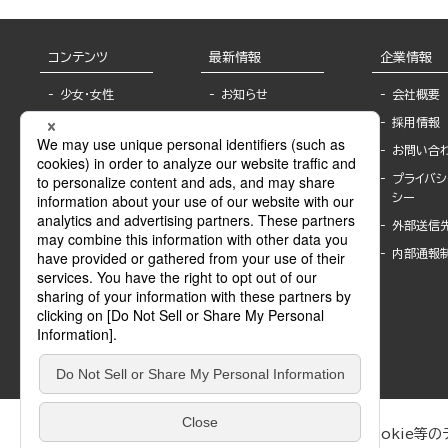
コンテンツ
最新情報
企業情報
少女・女性
お知らせ
会社概要
TL
フェア・イベント情
採用情報
報
BL
お問い合
書店様へ
ライトノベル
プライバシ
海外ライセンシー
シー
青年・一般
公式SNSアカウ
外部送信
グラビア・写真
ント
集
内部通報
作家一覧
モーター誌
Keyword list
SPECIAL
Author list
Sublicense
マンガよもん
が
試し読み
ぶんか社が運営するサイトでは、利便性向上のためにCookie等のデ