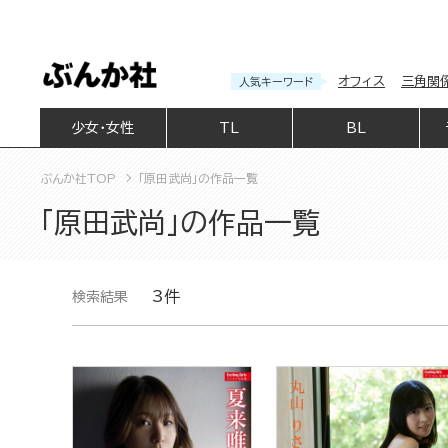
オフィス
三角関
人気キーワード
少女・女性
TL
BL
ぶんか社TOP
「原田武尚」の作品一覧
「原田武尚」の作品一覧
3件
検索結果