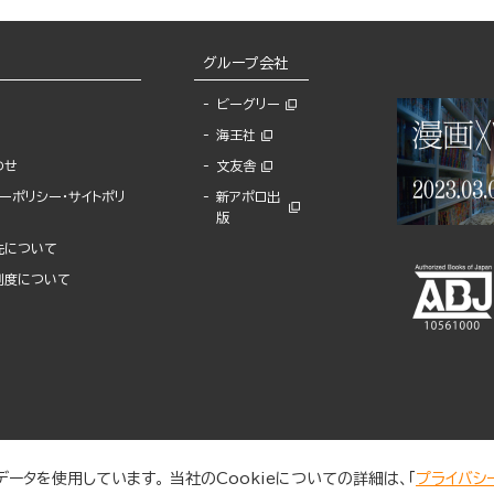
グループ会社
ビーグリー
海王社
わせ
文友舎
ーポリシー・サイトポリ
新アポロ出
版
先について
制度について
ータを使用しています。 当社のCookieについての詳細は、「
プライバシ