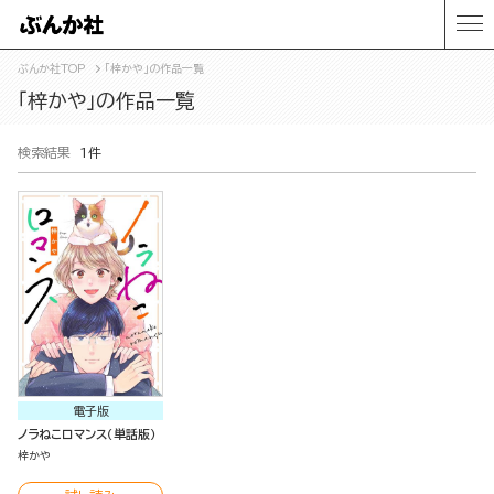
ぶんか社TOP
「梓かや」の作品一覧
「梓かや」の作品一覧
検索結果
1件
電子版
ノラねこロマンス（単話版）
梓かや