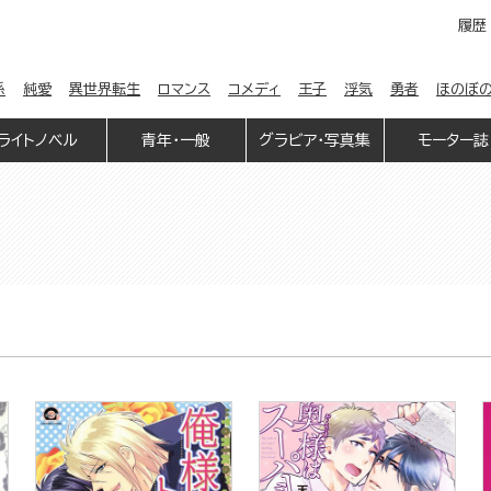
履歴
係
純愛
異世界転生
ロマンス
コメディ
王子
浮気
勇者
ほのぼ
ライトノベル
青年・一般
グラビア・写真集
モーター誌