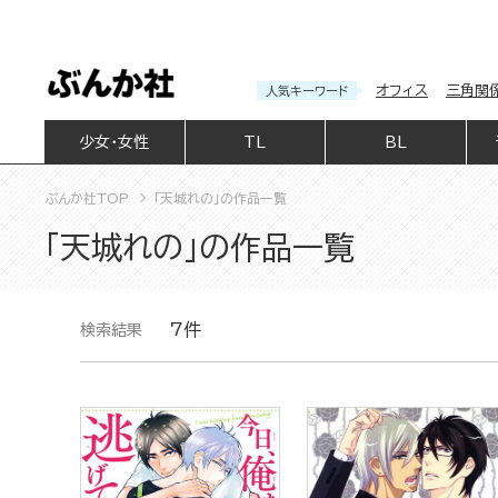
オフィス
三角関
人気キーワード
少女・女性
TL
BL
ぶんか社TOP
「天城れの」の作品一覧
「天城れの」の作品一覧
7件
検索結果