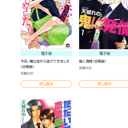
電子版
電子版
今日、俺は恋から逃げてきました
鬼に発情（分冊版）
（分冊版）
天城れの
天城れの
試し読み
試し読み