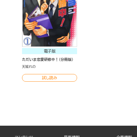
電子版
ただいま恋愛研修中！（分冊版）
天城れの
試し読み