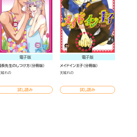
電子版
電子版
園長先生のしつけ方（分冊版）
メイドイン王子（分冊版）
天城れの
天城れの
試し読み
試し読み