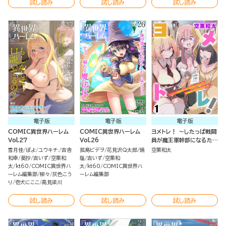
試し読み
試し読み
試し読み
電子版
電子版
電子版
COMIC異世界ハーレム
COMIC異世界ハーレム
ヨメトレ！ ～したっぱ戦闘
Vol.27
Vol.26
員が魔王軍幹部になるため
に花嫁候補の教育を始めま
雪月佳
ぽよ
ユウキチ.
吉舎
孤島ビデヲ
花見沢Q太郎
焼
空栗和太
した～（分冊版）
和幸
葵抄
吉いず
空栗和
塩
吉いず
空栗和
太
kt60
COMIC異世界ハ
太
kt60
COMIC異世界ハ
ーレム編集部
柳々
灰色こう
ーレム編集部
り
壱犬にここ
高見梁川
試し読み
試し読み
試し読み