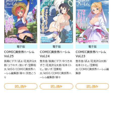
電子版
電子版
電子版
COMIC異世界ハーレム
COMIC異世界ハーレム
COMIC異世界ハーレム
Vol.25
Vol.24
Vol.23
孤島ビデヲ
ぽよ
花見沢Q太
雪月佳
孤島ビデヲ
ゆうきあ
雪月佳
ぽよ
花見沢Q太郎
郎
ユウキチ.
吉いず
空栗和
ずさ
花見沢Q太郎
松本ミト
松本ミトヒ。
空栗和
太
kt60
COMIC異世界ハ
ヒ。
吉いず
空栗和
太
COMIC異世界ハーレム編
ーレム編集部
柳々
灰色こう
太
kt60
COMIC異世界ハ
集部
り
ーレム編集部
柳々
試し読み
試し読み
試し読み