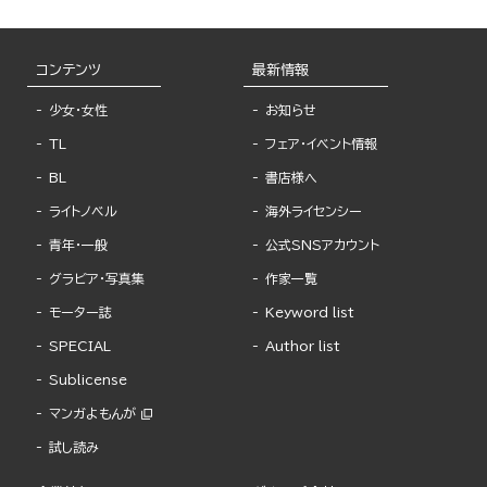
コンテンツ
最新情報
少女・女性
お知らせ
TL
フェア・イベント情報
BL
書店様へ
ライトノベル
海外ライセンシー
青年・一般
公式SNSアカウント
グラビア・写真集
作家一覧
モーター誌
Keyword list
SPECIAL
Author list
Sublicense
マンガよもんが
試し読み