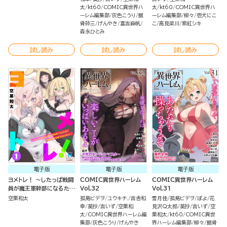
太
kt60
COMIC異世界ハ
太
kt60
COMIC異世界ハ
ーレム編集部
灰色こうり
掘
ーレム編集部
柳々
壱犬にこ
骨砕三
げんやき
富吉麻帆
こ
高見梁川
紫紅シキ
森永ひとみ
試し読み
試し読み
試し読み
電子版
電子版
電子版
ヨメトレ！ ～したっぱ戦闘
COMIC異世界ハーレム
COMIC異世界ハーレム
員が魔王軍幹部になるため
Vol.32
Vol.31
に花嫁候補の教育を始めま
空栗和太
孤島ビデヲ
ユウキチ.
吉舎和
雪月佳
孤島ビデヲ
ぽよ
花
した～ （1）
幸
葵抄
吉いず
空栗和
見沢Q太郎
葵抄
吉いず
空
太
COMIC異世界ハーレム編
栗和太
kt60
COMIC異世
集部
灰色こうり
げんやき
界ハーレム編集部
柳々
掘骨