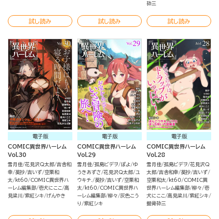
砕三
試し読み
試し読み
試し読み
電子版
電子版
電子版
COMIC異世界ハーレム
COMIC異世界ハーレム
COMIC異世界ハーレム
Vol.30
Vol.29
Vol.28
雪月佳
花見沢Q太郎
吉舎和
雪月佳
孤島ビデヲ
ぽよ
ゆ
雪月佳
孤島ビデヲ
花見沢Q
幸
葵抄
吉いず
空栗和
うきあずさ
花見沢Q太郎
ユ
太郎
吉舎和幸
葵抄
吉いず
太
kt60
COMIC異世界ハ
ウキチ.
葵抄
吉いず
空栗和
空栗和太
kt60
COMIC異
ーレム編集部
壱犬にここ
高
太
kt60
COMIC異世界ハ
世界ハーレム編集部
柳々
壱
見梁川
紫紅シキ
げんやき
ーレム編集部
柳々
灰色こう
犬にここ
高見梁川
紫紅シキ
り
紫紅シキ
掘骨砕三