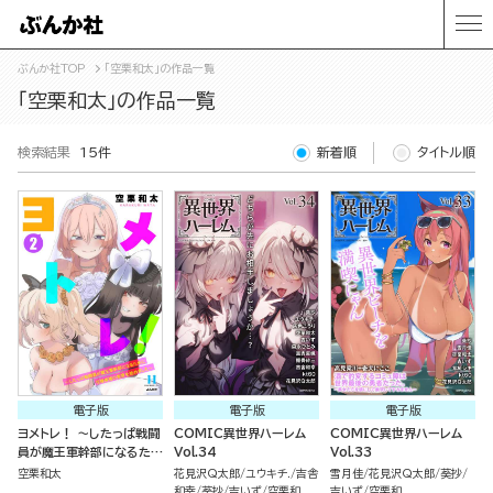
ぶんか社TOP
「空栗和太」の作品一覧
「空栗和太」の作品一覧
検索結果
15件
新着順
タイトル順
電子版
電子版
電子版
ヨメトレ！ ～したっぱ戦闘
COMIC異世界ハーレム
COMIC異世界ハーレム
員が魔王軍幹部になるため
Vol.34
Vol.33
に花嫁候補の教育を始めま
空栗和太
花見沢Q太郎
ユウキチ.
吉舎
雪月佳
花見沢Q太郎
葵抄
した～ （2）
和幸
葵抄
吉いず
空栗和
吉いず
空栗和