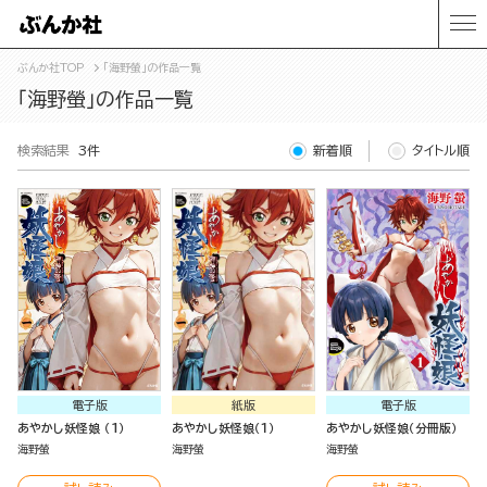
ぶんか社TOP
「海野螢」の作品一覧
「海野螢」の作品一覧
検索結果
3件
新着順
タイトル順
電子版
紙版
電子版
あやかし妖怪娘 （1）
あやかし妖怪娘（１）
あやかし妖怪娘（分冊版）
海野螢
海野螢
海野螢