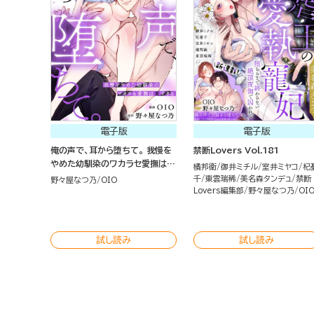
電子版
電子版
俺の声で、耳から堕ちて。 我慢を
禁断Lovers Vol.181
やめた幼馴染のワカラセ愛撫は重
橘邦衛
御井ミチル
室井ミヤコ
杞
すぎる（分冊版）
千
東雲瑞稀
美名森タンデュ
禁断
野々屋なつ乃
OIO
Lovers編集部
野々屋なつ乃
OI
試し読み
試し読み