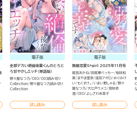
電子版
電子版
全部デカい絶倫後輩くんのとろと
無敵恋愛S*girl 2025年11月号
ろ甘やかしエッチ（単話版）
憂
姫宮あかね
田尾裸べっちー
桜咲和
美
まやま里奈
成田アポロ
めぐみけ
野々屋なつ乃
OIO
OIO読み切り
O
い
もくすけ。
いまい野しゃる
野々
Collection
野々屋なつ乃読み切り
C
屋なつ乃
大江戸ウメコ
宮咲依
Collection
な
澄
OIO
よしざわ未菜子
試し読み
試し読み