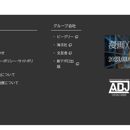
グループ会社
ビーグリー
海王社
わせ
文友舎
ーポリシー・サイトポリ
新アポロ出
版
先について
制度について