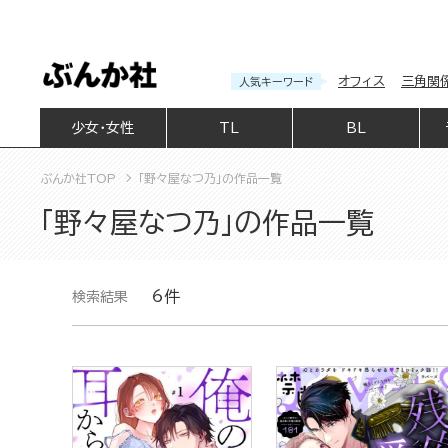
オフィス
三角関
人気キーワード
少女・女性
TL
BL
ぶんか社TOP
「野々屋なつ乃」の作品一覧
「野々屋なつ乃」の作品一覧
6件
検索結果