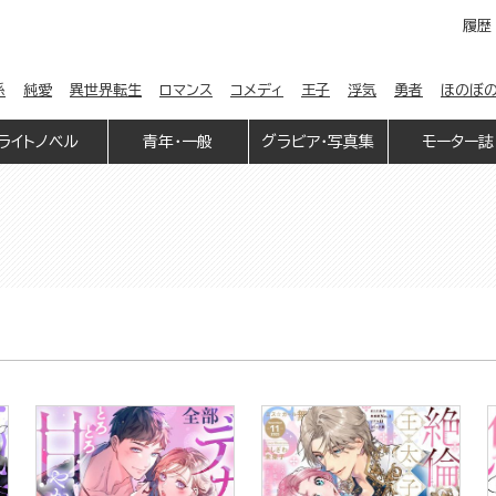
履歴
係
純愛
異世界転生
ロマンス
コメディ
王子
浮気
勇者
ほのぼ
ライトノベル
青年・一般
グラビア・写真集
モーター誌