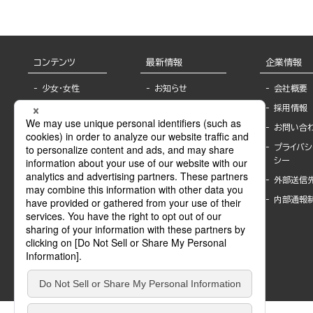
コンテンツ
最新情報
企業情報
少女・女性
お知らせ
会社概要
TL
フェア・イベント情
採用情報
報
BL
お問い合
書店様へ
ライトノベル
プライバシ
海外ライセンシー
シー
青年・一般
公式SNSアカウ
外部送信
グラビア・写真
ント
集
内部通報
作家一覧
モーター誌
Keyword list
SPECIAL
Author list
Sublicense
マンガよもん
が
試し読み