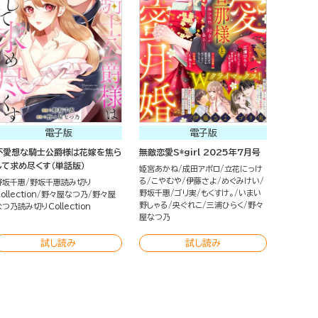
電子版
電子版
不愛想な騎士公爵様は花嫁を焦ら
無敵恋愛S*girl 2025年7月号
して求め尽くす（単話版）
姫宮あかね
成田アポロ
立花にっけ
る
こやむや
伊藤さよ
めぐみけい
野坂千惠
野坂千惠読み切り
野坂千惠
ゴリ実
もくすけ。
いまい
ollection
野々屋なつ乃
野々屋
野しゃる
央ぐれこ
三浦ひらく
野々
つ乃読み切りCollection
屋なつ乃
試し読み
試し読み