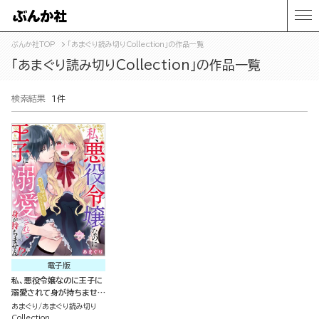
ぶんか社TOP
「あまぐり読み切りCollection」の作品一覧
「あまぐり読み切りCollection」の作品一覧
検索結果
1件
電子版
私、悪役令嬢なのに王子に
溺愛されて身が持ちませ
ん!? まずは体からじっく
あまぐり
あまぐり読み切り
りと…（単話版）
Collection