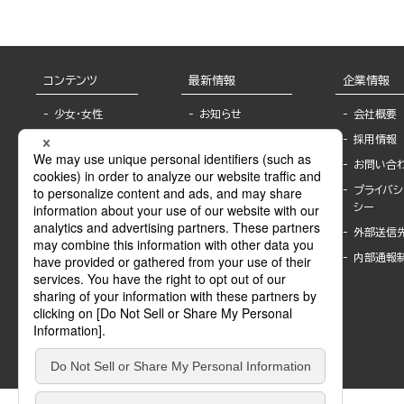
コンテンツ
最新情報
企業情報
少女・女性
お知らせ
会社概要
TL
フェア・イベント情
採用情報
報
BL
お問い合
書店様へ
ライトノベル
プライバシ
海外ライセンシー
シー
青年・一般
公式SNSアカウ
外部送信
グラビア・写真
ント
集
内部通報
作家一覧
モーター誌
Keyword list
SPECIAL
Author list
Sublicense
マンガよもん
が
試し読み