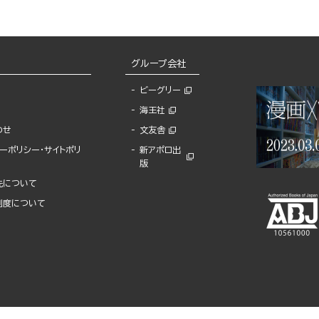
グループ会社
ビーグリー
海王社
わせ
文友舎
ーポリシー・サイトポリ
新アポロ出
版
先について
制度について