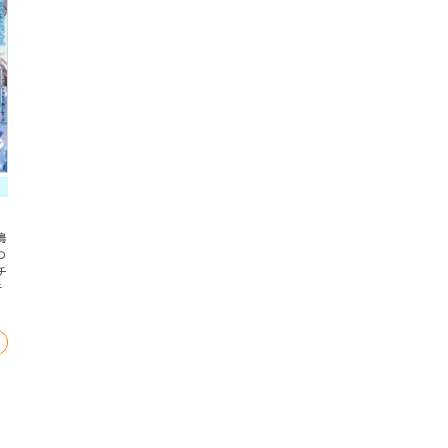
鳩
わ
チ
折