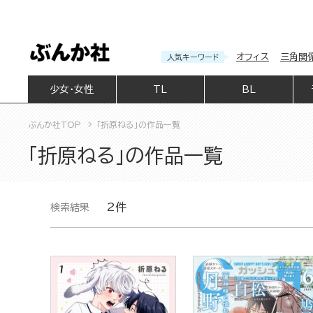
オフィス
三角関
人気キーワード
少女・女性
TL
BL
ぶんか社TOP
「折原ねる」の作品一覧
「折原ねる」の作品一覧
2件
検索結果