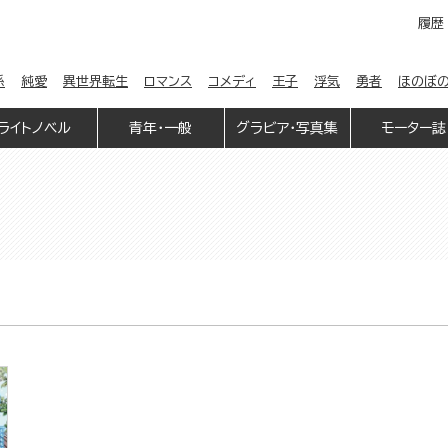
履歴
係
純愛
異世界転生
ロマンス
コメディ
王子
浮気
勇者
ほのぼ
ライトノベル
青年・一般
グラビア・写真集
モーター誌