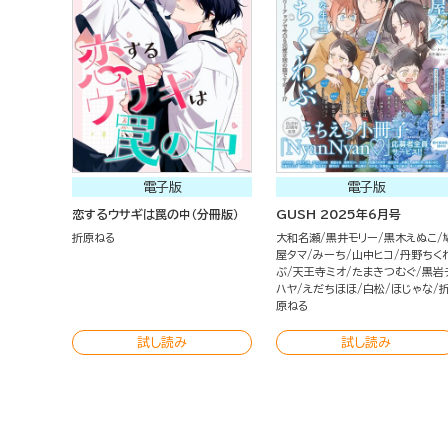
電子版
電子版
恋するウサギは罠の中（分冊版）
GUSH 2025年6月号
折原ねる
大和名瀬
黒井モリー
黒木えぬこ
屋タマ
みーち
山中ヒコ
丹野ちく
ぶ
天王寺ミオ
たまきつむぐ
黒岩
ハヤ
えだちほほ
白松
ほじゃな
原ねる
試し読み
試し読み