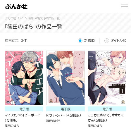
ぶんか社TOP
「篠田のばら」の作品一覧
「篠田のばら」の作品一覧
検索結果
3件
新着順
タイトル順
電子版
電子版
電子版
マイフェアベイビーボーイ
にびいろハート（分冊版）
こっちにおいで、オオカミ
（分冊版）
さん（分冊版）
篠田のばら
篠田のばら
篠田のばら