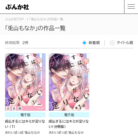
ぶんか社TOP
「兎山もなか」の作品一覧
「兎山もなか」の作品一覧
検索結果
2件
新着順
タイトル順
電子版
電子版
成仏するにはキミが足りな
成仏するにはキミが足りな
い （1）
い（分冊版）
あわいぽっぽ
兎山もなか
あわいぽっぽ
兎山もなか